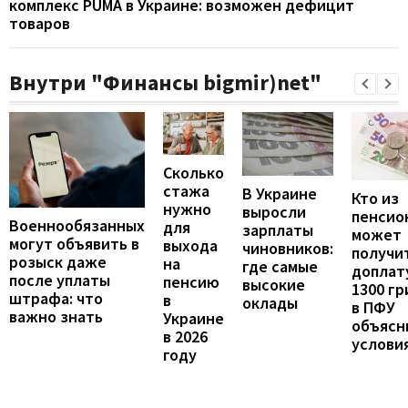
комплекс PUMA в Украине: возможен дефицит
товаров
Внутри "Финансы bigmir)net"
Сколько
стажа
В Украине
Кто из
нужно
выросли
пенсио
Военнообязанных
для
зарплаты
может
могут объявить в
выхода
чиновников:
получи
розыск даже
на
где самые
доплат
после уплаты
пенсию
высокие
1300 гр
штрафа: что
в
оклады
в ПФУ
важно знать
Украине
объясн
в 2026
услови
году