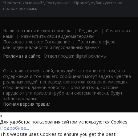
"Новости компаний", "Актуально", "Промо", публикуются на
правах рекламы.
Наши контакты и схема проезда
|
Редакция
|
Связаться с
нами
|
Разместить свои видеоматериалы
|
Пользовательское Соглашение
|
Политика в сфере
конфиденциальности и персональных данных
Реклама на сайте:
Отдел продаж digital рекламы
Оставляя комментарий, пожалуйста, помните о том, что
содержание и тон Вашего сообщения могут задеть чувства
реальных людей, непосредственно или косвенно имеющих
отношение к данной новости. Пользователи, которые
нарушают эти правила грубо или систематически, будут
заблокированы.
Полная версия правил
x
Для удобства пользования сайтом используются Cookies.
Подробнее...
This website uses Cookies to ensure you get the best