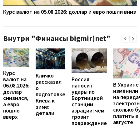
Курс валют на 05.08.2026: доллар и евро пошли вниз
Внутри "Финансы bigmir)net"
Курс
Кличко
валют на
Россия
рассказал
В Украине
06.08.2026:
наносит
о
изменили
доллар
удары по
подготовке
на переда
снизился,
Бортницкой
Киева к
электроэн
а евро
станции
зиме:
сколько б
пошло
аэрации: чем
детали
платить в
вверх
грозит
августе
повреждение