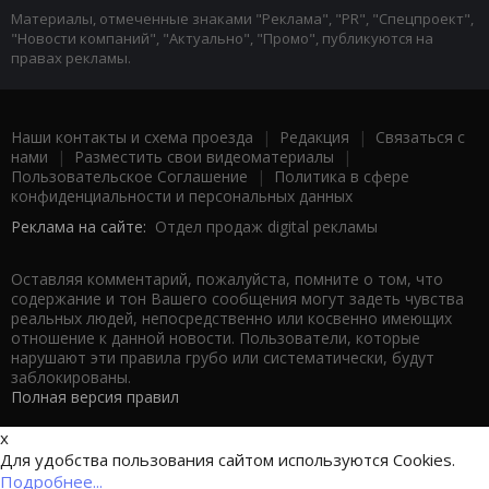
Материалы, отмеченные знаками "Реклама", "PR", "Спецпроект",
"Новости компаний", "Актуально", "Промо", публикуются на
правах рекламы.
Наши контакты и схема проезда
|
Редакция
|
Связаться с
нами
|
Разместить свои видеоматериалы
|
Пользовательское Соглашение
|
Политика в сфере
конфиденциальности и персональных данных
Реклама на сайте:
Отдел продаж digital рекламы
Оставляя комментарий, пожалуйста, помните о том, что
содержание и тон Вашего сообщения могут задеть чувства
реальных людей, непосредственно или косвенно имеющих
отношение к данной новости. Пользователи, которые
нарушают эти правила грубо или систематически, будут
заблокированы.
Полная версия правил
x
Для удобства пользования сайтом используются Cookies.
Подробнее...