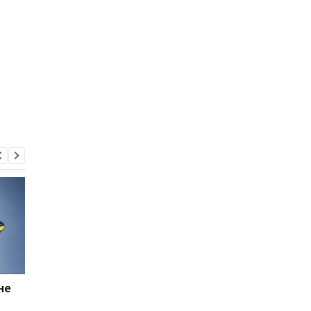
не
Военная помощь
Украина летом полу
Украине: Европа
первые деньги от