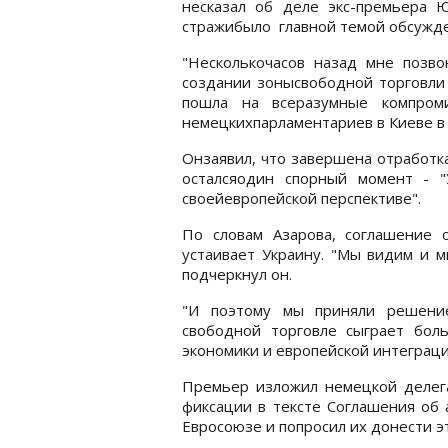
несказал об деле экс-премьера 
стражибыло главной темой обсужде
"Несколькочасов назад мне позв
создании зонысвободной торговли 
пошла на всеразумные компроми
немецкихпарламентариев в Киеве в 
Онзаявил, что завершена отработка
осталсяодин спорный момент - "
своейевропейской перспективе".
По словам Азарова, соглашение 
устаивает Украину. "Мы видим и м
подчеркнул он.
"И поэтому мы приняли решение
свободной торговле сыграет бо
экономики и европейской интеграции
Премьер изложил немецкой делег
фиксации в тексте Соглашения об 
Евросоюзе и попросил их донести э