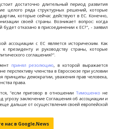
дстоит достаточно длительный период развития
тие целого ряда структурных решений, которые
дартам, которые сейчас действуют в ЕС. Конечно,
изации своей страны. Возникает вопрос: когда
й будет отказано в присоединении к ЕС?", - заявил
ой ассоциации с ЕС является историческим. Как
я к президенту и руководству страны, которые
литического соглашения?".
амент
принял резолюцию
, в которой выражается
не перспективу членства в Евросоюзе при условии
ая принципы демократии, уважения прав человека,
нства права.
тся, "если приговор в отношении
Тимошенко
не
од угрозу заключение Соглашения об ассоциации и
у еще дальше от осуществления своей европейской
е нас в Google.News