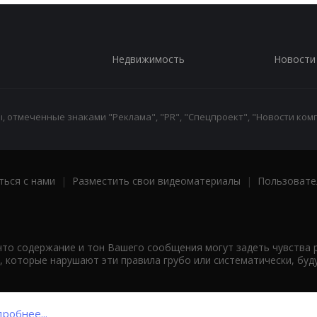
Недвижимость
Новости
 отмеченные знаками "Реклама", "PR", "Спецпроект", "Новости комп
ться с нами
|
Разместить свои видеоматериалы
|
Пользовате
что содержание и тон Вашего сообщения могут задеть чувства 
 которые нарушают эти правила грубо или систематически, буд
робнее...