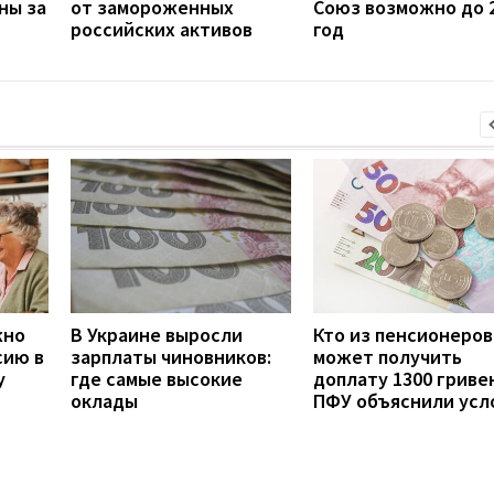
ны за
от замороженных
Союз возможно до 
российских активов
год
жно
В Украине выросли
Кто из пенсионеров
сию в
зарплаты чиновников:
может получить
у
где самые высокие
доплату 1300 гривен
оклады
ПФУ объяснили усл