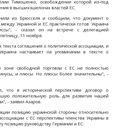
Юлии Тимошенко, освобождение которой из-под
ния в высшихэшелонах властей ЕС.
онили из Брюсселя и сообщили, что документ о
между Украиной и ЕС практически готов. Украина
ссы", - сказал он на встрече с делегацией
пятницу, 11 ноября.
 текста соглашения о политической ассоциации, и
Украина настаивает на упоминании в тексте о
о зоне свободной торговли с ЕС не полностью
инусы, и плюсы. Но плюсы более значительны", -
, что в исторической перспективе договор о
льшую положительную роль для развития нашей
", - заявил Азаров.
ации позицию украинской стороны относительно
ассоциации с ЕС перспективы членства Украины в
ту позицию руководству Германии и ЕС.