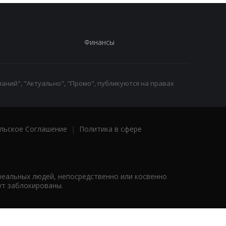
Финансы
аний", "Актуально", "Промо", публикуются на правах
льское Соглашение
|
Политика в сфере
реальных людей, непосредственно или косвенно
ут заблокированы.