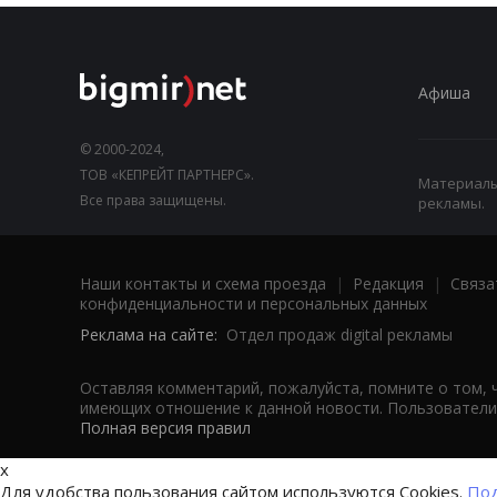
Афиша
© 2000-2024,
ТОВ «КЕПРЕЙТ ПАРТНЕРС».
Материалы,
Все права защищены.
рекламы.
Наши контакты и схема проезда
|
Редакция
|
Связа
конфиденциальности и персональных данных
Реклама на сайте:
Отдел продаж digital рекламы
Оставляя комментарий, пожалуйста, помните о том, 
имеющих отношение к данной новости. Пользователи,
Полная версия правил
x
Для удобства пользования сайтом используются Cookies.
Под