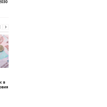
2030
впервые превзошла
замороженных акти
США по объему
РФ
поддержки
Пенсии для украинцев в
Банки усилили
Польше: кто может
контроль переводов:
: в
получать выплаты
какие операции мог
овия
заблокировать карт