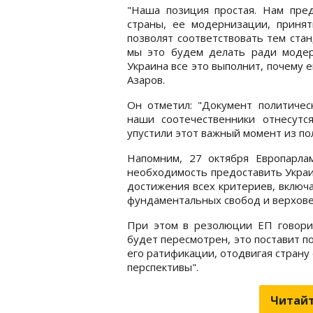
"Наша позиция простая. Нам пре
страны, ее модернизации, приня
позволят соответствовать тем стан
мы это будем делать ради модерн
Украина все это выполнит, почему е
Азаров.
Он отметил: "Документ политическ
наши соотечественники отнесутс
упустили этот важный момент из по
Напомним, 27 октября Европарл
необходимость предоставить Украи
достижения всех критериев, включ
фундаментальных свобод и верхове
При этом в резолюции ЕП говори
будет пересмотрен, это поставит п
его ратификации, отодвигая стран
перспективы".
Читайт