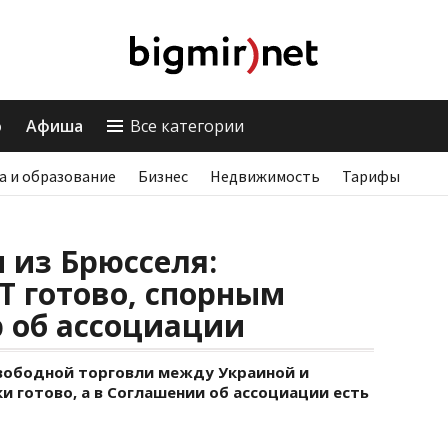
о
Афиша
Все категории
а и образование
Бизнес
Недвижимость
Тарифы
 из Брюсселя:
Т готово, спорным
р об ассоциации
вободной торговли между Украиной и
 готово, а в Соглашении об ассоциации есть