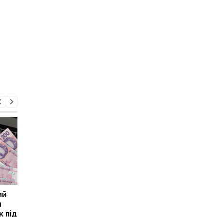
ий
Почему с банковских
Украинская мука
ш
карт могут списывать
выйдет на крупнейш
к під
деньги: разъяснение
рынок мира: подписа