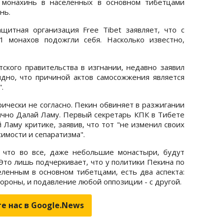
 монахинь в населенных в основном тибетцами
нь.
итная организация Free Tibet заявляет, что с
1 монахов подожгли себя. Насколько известно,
тского правительства в изгнании, недавно заявил
видно, что причиной актов самосожжения является
.
рически не согласно. Пекин обвиняет в разжигании
ично Далай Ламу. Первый секретарь КПК в Тибете
Ламу критике, заявив, что тот "не изменил своих
имости и сепаратизма".
, что во все, даже небольшие монастыри, будут
Это лишь подчеркивает, что у политики Пекина по
ленным в основном тибетцами, есть два аспекта:
ороны, и подавление любой оппозиции - с другой.
е нас в Google.News