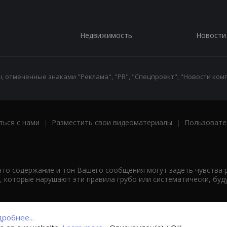
Недвижимость
Новости
 отмеченные знаками "Реклама", "PR", "Спецпроект", "Новости комп
ться с нами
|
Разместить свои видеоматериалы
|
Пользовате
что содержание и тон Вашего сообщения могут задеть чувства 
 которые нарушают эти правила грубо или систематически, буд
робнее...