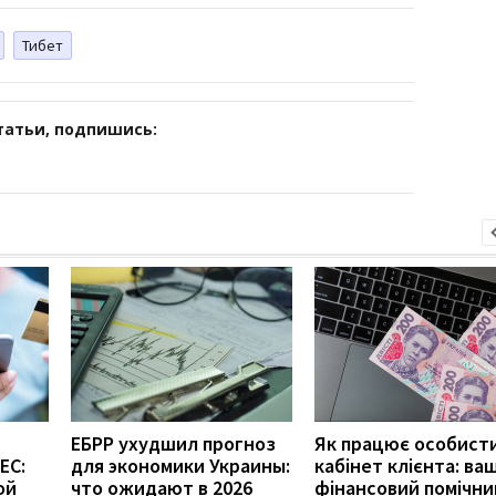
Тибет
татьи, подпишись:
ЕБРР ухудшил прогноз
Як працює особист
ЕС:
для экономики Украины:
кабінет клієнта: ва
ой
что ожидают в 2026
фінансовий помічни