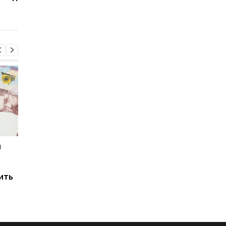
тарифов ПриватБанка
протокол экспорта в
Китай
и
Мировые запасы
Остановка морского
топлива почти
коридора может
исчерпаны: эксперт
привести к снижени
ить
предупредил о рисках
производства
для Украины
железной руды