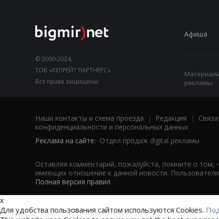
Афиша
© 2000-2024,
ТОВ «КЕПРЕЙТ ПАРТНЕРС».
Материалы,
Все права защищены.
рекламы.
Наши контакты и схема проезда
|
Редакция
|
Связа
конфиденциальности и персональных данных
Реклама на сайте:
Отдел продаж digital рекламы
Оставляя комментарий, пожалуйста, помните о том, 
имеющих отношение к данной новости. Пользователи,
Полная версия правил
x
Для удобства пользования сайтом используются Cookies.
Под