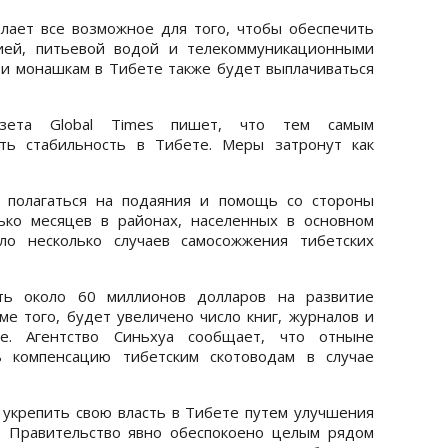
елает все возможное для того, чтобы обеспечить
ией, питьевой водой и телекоммуникационными
м и монашкам в Тибете также будет выплачиваться
газета Global Times пишет, что тем самым
ить стабильность в Тибете. Меры затронут как
 полагаться на подаяния и помощь со стороны
ько месяцев в районах, населенных в основном
ло несколько случаев самосожжения тибетских
ть около 60 миллионов долларов на развитие
ме того, будет увеличено число книг, журналов и
е. Агентство Синьхуа сообщает, что отныне
ь компенсацию тибетским скотоводам в случае
 укрепить свою власть в Тибете путем улучшения
. Правительство явно обеспокоено целым рядом