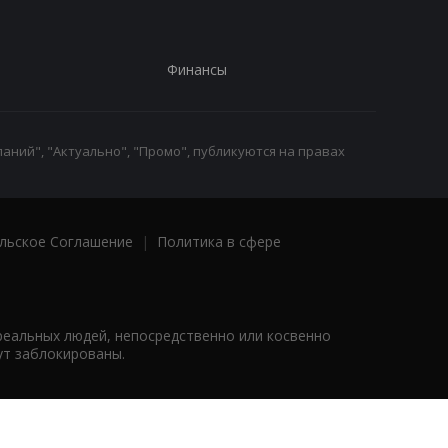
Финансы
аний", "Актуально", "Промо", публикуются на правах
льское Соглашение
|
Политика в сфере
реальных людей, непосредственно или косвенно
ут заблокированы.