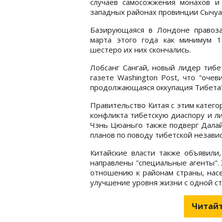
случаев самосожжения монахов и
западных районах провинции Сычуа
Базирующаяся в Лондоне правозащ
марта этого года как минимум 1
шестеро их них скончались.
Лобсанг Сангай, новый лидер тибе
газете Washington Post, что "оче
продолжающаяся оккупация Тибета"
Правительство Китая с этим катего
конфликта тибетскую диаспору и л
Чэнь Цюаньго также подверг Далай 
планов по поводу тибетской независ
Китайские власти также объявили
направлены "специальные агенты". 
отношению к районам страны, насе
улучшение уровня жизни с одной ст
Читайт