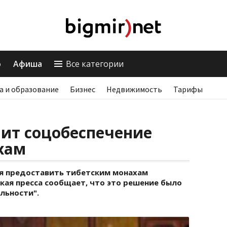
о
Афиша
Все категории
а и образование
Бизнес
Недвижимость
Тарифы
ит соцобеспечение
хам
я предоставить тибетским монахам
кая пресса сообщает, что это решение было
льности".