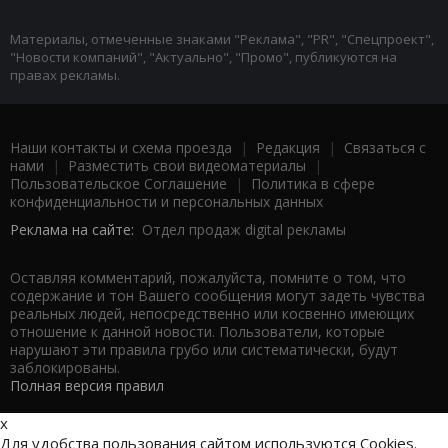
Материалы, отмеченные знаками "Реклама", "PR", "Спецпроект",
"Новости компаний", "Актуально", "Промо", публикуются на
правах рекламы.
Наши контакты и схема проезда
|
Редакция
|
Связаться с
нами
|
Разместить свои видеоматериалы
|
Пользовательское Соглашение
|
Политика в сфере
конфиденциальности и персональных данных
Реклама на сайте:
Отдел продаж digital рекламы
Оставляя комментарий, пожалуйста, помните о том, что
содержание и тон Вашего сообщения могут задеть чувства
реальных людей, непосредственно или косвенно имеющих
отношение к данной новости. Пользователи, которые
нарушают эти правила грубо или систематически, будут
заблокированы.
Полная версия правил
x
Для удобства пользования сайтом используются Cookies.