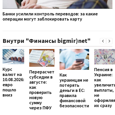
Банки усилили контроль переводов: за какие
операции могут заблокировать карту
Внутри "Финансы bigmir)net"
Курс
Пенсия в
Перерасчет
валют на
Украине:
Как
субсидии в
10.08.2026:
как
украинцам не
августе:
евро
увеличит
потерять
как
пошло
выплаты,
деньги в ЕС:
проверить
вниз
не
правила
новую
оформля
финансовой
сумму
их сразу
безопасности
через ПФУ