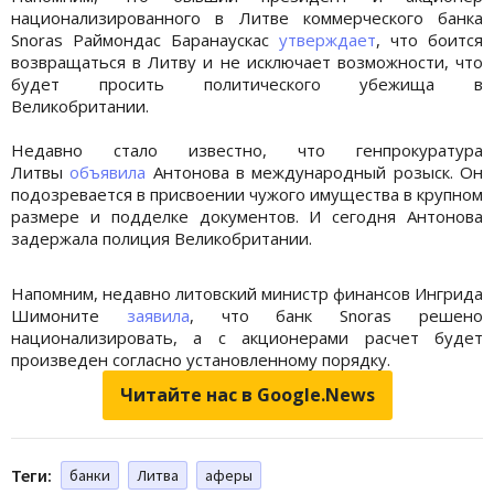
национализированного в Литве коммерческого банка
Snoras Раймондас Баранаускас
утверждает
, что боится
возвращаться в Литву и не исключает возможности, что
будет просить политического убежища в
Великобритании.
Недавно стало известно, что генпрокуратура
Литвы
объявила
Антонова в международный розыск. Он
подозревается в присвоении чужого имущества в крупном
размере и подделке документов. И сегодня Антонова
задержала полиция Великобритании.
Напомним, недавно литовский министр финансов Ингрида
Шимоните
заявила
, что банк Snoras решено
национализировать, а с акционерами расчет будет
произведен согласно установленному порядку.
Читайте нас в Google.News
Теги:
банки
Литва
аферы