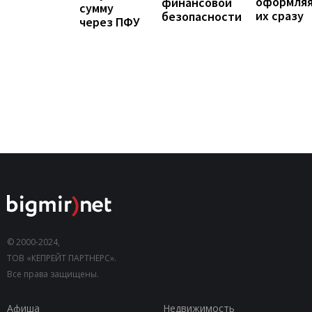
оформля
финансовой
сумму
их сразу
безопасности
через ПФУ
© 2000-2024,
ТОВ «КЕПРЕЙТ ПАРТНЕРС».
Все права защищены.
Афиша
Недвижимость