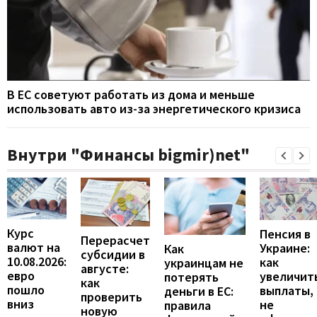
В ЕС советуют работать из дома и меньше
использовать авто из-за энергетического кризиса
Внутри "Финансы bigmir)net"
Курс
Пенсия в
Перерасчет
валют на
Украине:
Как
субсидии в
10.08.2026:
как
украинцам не
августе:
евро
увеличит
потерять
как
пошло
выплаты,
деньги в ЕС:
проверить
вниз
не
правила
новую