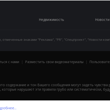
Недвижимость
Новости
 отмеченные знаками "Реклама", "PR", "Спецпроект", "Новости комп
ться с нами
|
Разместить свои видеоматериалы
|
Пользовате
что содержание и тон Вашего сообщения могут задеть чувства 
 которые нарушают эти правила грубо или систематически, буд
робнее...