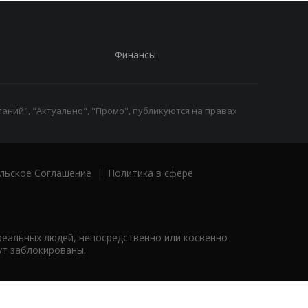
Финансы
аний", "Актуально", "Промо", публикуются на правах
льское Соглашение
|
Политика в сфере
реальных людей, непосредственно или косвенно
ут заблокированы.