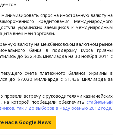
идентом.
я минимизировать спрос на иностранную валюту на
замороженного кредитования Международного
доступа украинских заемщиков к международным
ицита внешней торговли.
транную валюту на межбанковском валютном рынке
ионального банка в поддержку курса гривны
ились до $32,408 миллиарда на 30 ноября 2011 с
текущего счета платежного баланса Украины в
лся до $7,030 миллиарда с $1,439 миллиарда за
.
У провели встречу с руководителями казначейских
в, на которой пообещали обеспечить
стабильный
дников, так и до выборов в Раду осенью 2012 года
.
е нас в Google.News