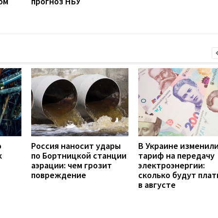
ом
прогноз НБУ
о
Россия наносит удары
В Украине изменил
к
по Бортницкой станции
тариф на передачу
аэрации: чем грозит
электроэнергии:
повреждение
сколько будут плат
в августе