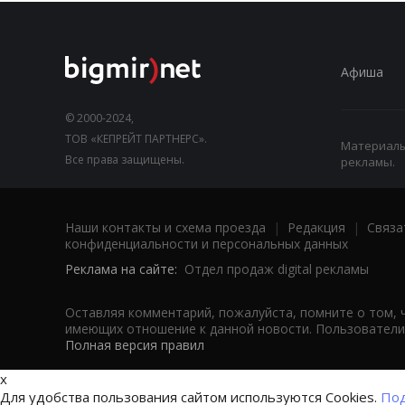
Афиша
© 2000-2024,
ТОВ «КЕПРЕЙТ ПАРТНЕРС».
Материалы,
Все права защищены.
рекламы.
Наши контакты и схема проезда
|
Редакция
|
Связа
конфиденциальности и персональных данных
Реклама на сайте:
Отдел продаж digital рекламы
Оставляя комментарий, пожалуйста, помните о том, 
имеющих отношение к данной новости. Пользователи,
Полная версия правил
x
Для удобства пользования сайтом используются Cookies.
Под