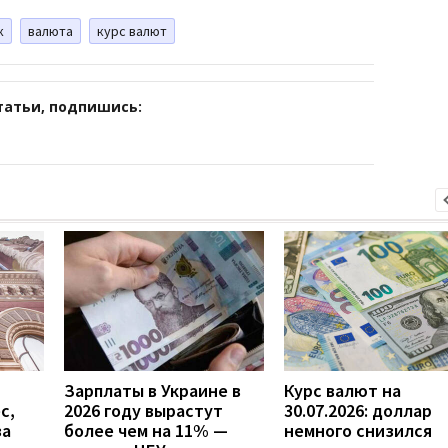
к
валюта
курс валют
татьи, подпишись:
Зарплаты в Украине в
Курс валют на
с,
2026 году вырастут
30.07.2026: доллар
за
более чем на 11% —
немного снизился