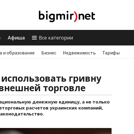
о
Афиша
Все категории
а и образование
Бизнес
Недвижимость
Тарифы
 использовать гривну
 внешней торговле
ациональную денежную единицу, а не только
еторговых расчетов украинских компаний,
законодательство.