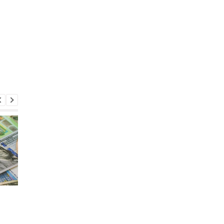
Экономисты
НБУ выпустил памят
рассказали, в какой
монету к 30-летию
валюте хранить
Конституции Украин