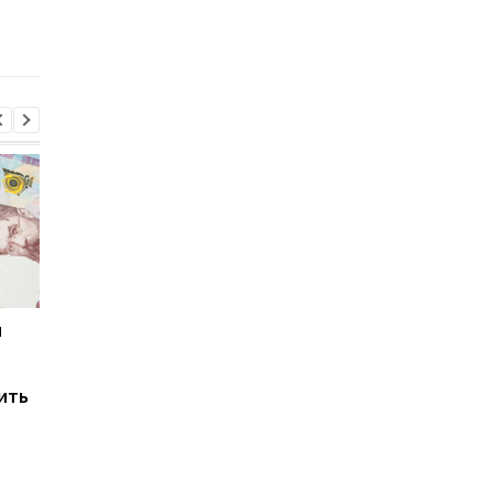
сбережения и стоит ли
как она выглядит
сейчас продавать
доллары
и
Мировые запасы
Остановка морского
топлива почти
коридора может
исчерпаны: эксперт
привести к снижени
ить
предупредил о рисках
производства
для Украины
железной руды