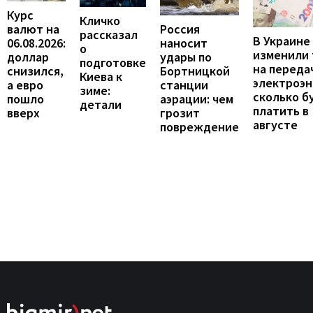
Курс
Кличко
валют на
Россия
рассказал
В Украине
06.08.2026:
наносит
о
изменили
доллар
удары по
подготовке
на переда
снизился,
Бортницкой
Киева к
электроэн
а евро
станции
зиме:
сколько б
пошло
аэрации: чем
детали
платить в
вверх
грозит
августе
повреждение