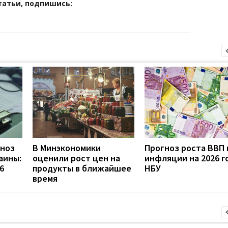
татьи, подпишись:
гноз
В Минэкономики
Прогноз роста ВВП 
аины:
оценили рост цен на
инфляции на 2026 го
6
продукты в ближайшее
НБУ
время