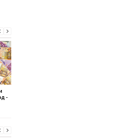
и
Американо-украинский
Первая оценка ВВП
д -
фонд восстановления
Украины за 2025 год:
начал прием проектов
рост составил 2%