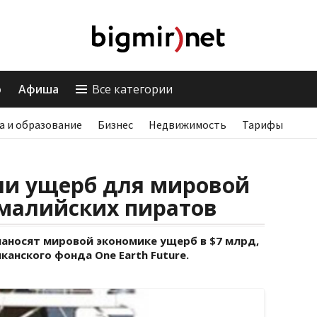
о
Афиша
Все категории
а и образование
Бизнес
Недвижимость
Тарифы
ли ущерб для мировой
омалийских пиратов
аносят мировой экономике ущерб в $7 млрд,
канского фонда One Earth Future.