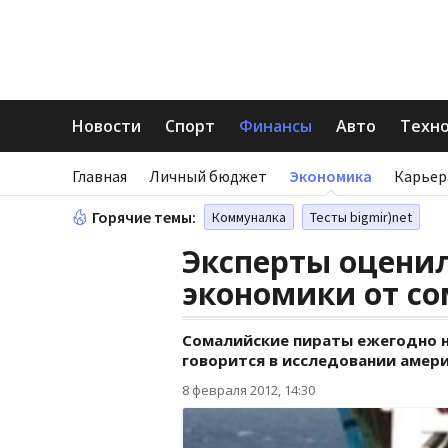
Новости
Спорт
Финансы
Авто
Техн
Главная
Личный бюджет
Экономика
Карьер
Горячие темы:
Коммуналка
Тесты bigmir)net
Эксперты оцени
экономики от с
Сомалийские пираты ежегодно н
говорится в исследовании амери
8 февраля 2012, 14:30