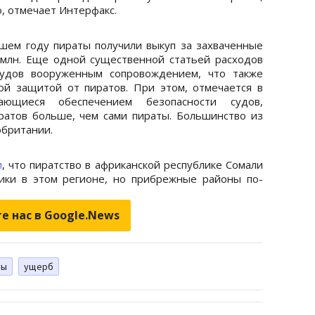
о, отмечает Интерфакс.
шем году пираты получили выкуп за захваченные
млн. Еще одной существенной статьей расходов
судов вооруженным сопровождением, что также
ой защитой от пиратов. При этом, отмечается в
мающиеся обеспечением безопасности судов,
ратов больше, чем сами пираты. Большинство из
обритании.
и
, что пиратство в африканской республике Сомали
ики в этом регионе, но прибрежные районы по-
е нас в Google.News
ты
ущерб