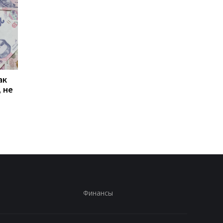
ак
Проезд по 30 грн в
Выплата 3100 грн ко
 не
Киеве: почему
Дню Независимости
работники с низкими
кому нужно подать
зарплатами уходят с
заявление в ПФУ
работы
Финансы