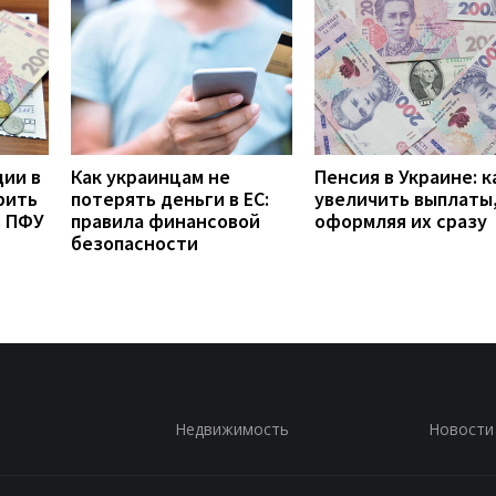
дии в
Как украинцам не
Пенсия в Украине: к
рить
потерять деньги в ЕС:
увеличить выплаты,
з ПФУ
правила финансовой
оформляя их сразу
безопасности
Недвижимость
Новости