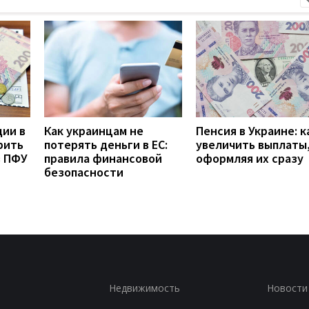
дии в
Как украинцам не
Пенсия в Украине: к
рить
потерять деньги в ЕС:
увеличить выплаты,
з ПФУ
правила финансовой
оформляя их сразу
безопасности
Недвижимость
Новости