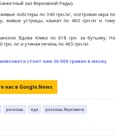
(Банкетный зал Верховной Рады).
живые лобстеры по 340 грн./кг, осетровая икра по
у, живые устрицы, клыкач по 480 грн./кг и тому
нское Вдова Клико по 618 грн. за бутылку. На
грн. /кг и утиная печень по 465 грн./кг.
иевсовета стоит нам 36 000 гривен в месяц
е нас в Google.News
роскошь
еда
роскошь Януковича