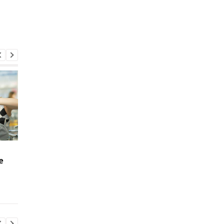
В Украине выросли
Украинцам напомнил
е
зарплаты чиновников:
сроках использован
где самые высокие
"Национального
оклады
кэшбека": когда ден
вернут государству