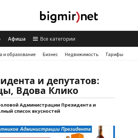
о
Афиша
Все категории
а и образование
Бизнес
Недвижимость
Тарифы
идента и депутатов:
цы, Вдова Клико
столовой Администрации Президента и
лный список вкусностей