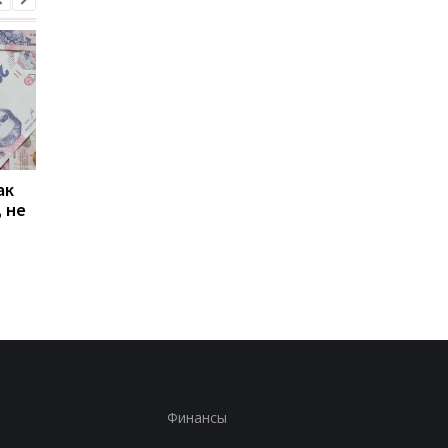
ак
Проезд по 30 грн в
Выплата 3100 грн ко
 не
Киеве: почему
Дню Независимости
работники с низкими
кому нужно подать
зарплатами уходят с
заявление в ПФУ
работы
Финансы