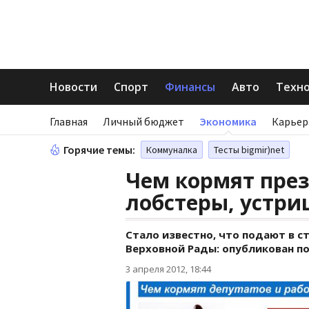
Новости
Спорт
Финансы
Авто
Техн
Главная
Личный бюджет
Экономика
Карьер
Горячие темы:
Коммуналка
Тесты bigmir)net
Чем кормят през
лобстеры, устри
Стало известно, что подают в 
Верховной Рады: опубликован по
3 апреля 2012, 18:44