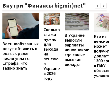
Внутри "Финансы bigmir)net"
Сколько
стажа
В Украине
Кто из
нужно
выросли
пенсио
Военнообязанных
для
зарплаты
может
могут объявить в
выхода
чиновников:
получи
розыск даже
на
где самые
доплат
после уплаты
пенсию
высокие
1300 гр
штрафа: что
в
оклады
в ПФУ
важно знать
Украине
объясн
в 2026
услови
году