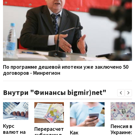
По программе дешевой ипотеки уже заключено 50
договоров - Минрегион
Внутри "Финансы bigmir)net"
Курс
Пенсия в
Перерасчет
валют на
Украине:
Как
субсидии в