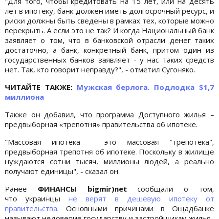
"Для того, чтобы кредитовать на 15 лет, или на десять
лет в ипотеку, банк должен иметь долгосрочный ресурс, и
риски должны быть сведены в рамках тех, которые можно
перекрыть. А если это не так? И когда Национальный банк
заявляет о том, что в банковской отрасли денег таких
достаточно, а банк, конкретный банк, притом один из
государственных банков заявляет - у нас таких средств
нет. Так, кто говорит неправду?", - отметил Сугоняко.
ЧИТАЙТЕ ТАКЖЕ:
Мужская берлога. Подлодка $1,7
миллиона
Также он добавил, что программа Доступного жилья –
предвыборная «трепотня» правительства об ипотеке.
"Массовая ипотека - это массовая "трепотека",
предвыборная трепотня об ипотеке. Поскольку в жилище
нуждаются сотни тысяч, миллионы людей, а реально
получают единицы", - сказал он.
Ранее
ФИНАНСЫ bigmir)net
сообщали о том,
что украинцы
не верят в дешевую ипотеку от
правительства
. Основными причинами в Ощадбанке
называют недоверие государству и застройщикам жилья.