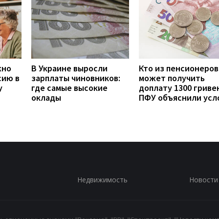
жно
В Украине выросли
Кто из пенсионеров
сию в
зарплаты чиновников:
может получить
у
где самые высокие
доплату 1300 гривен
оклады
ПФУ объяснили усл
Недвижимость
Новости