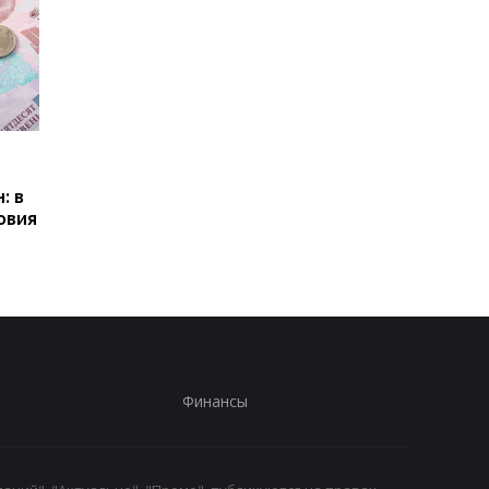
Пенсии для украинцев в
Банки усилили
Польше: кто может
контроль переводов:
: в
получать выплаты
какие операции мог
овия
заблокировать карт
Финансы