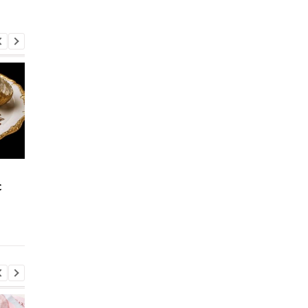
Россия ускоренно
Россия продает
с
сокращает золотые
украинские ресурсы:
резервы: Bloomberg
месторождение зол
сообщил о рекордных
на Луганщине ушло 
темпах
бесценок — Reuters