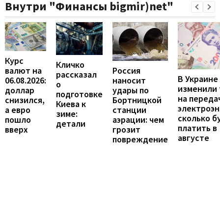
Внутри "Финансы bigmir)net"
Курс
Кличко
валют на
Россия
рассказал
В Украине
06.08.2026:
наносит
о
изменили
доллар
удары по
подготовке
на переда
снизился,
Бортницкой
Киева к
электроэн
а евро
станции
зиме:
сколько б
пошло
аэрации: чем
детали
платить в
вверх
грозит
августе
повреждение