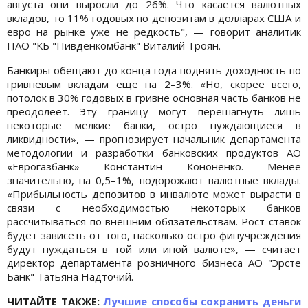
августа они выросли до 26%. Что касается валютных
вкладов, то 11% годовых по депозитам в долларах США и
евро на рынке уже не редкость", — говорит аналитик
ПАО "КБ "Пивденкомбанк" Виталий Троян.
Банкиры обещают до конца года поднять доходность по
гривневым вкладам еще на 2–3%. «Но, скорее всего,
потолок в 30% годовых в гривне основная часть банков не
преодолеет. Эту границу могут перешагнуть лишь
некоторые мелкие банки, остро нуждающиеся в
ликвидности», — прогнозирует начальник департамента
методологии и разработки банковских продуктов АО
«Еврогазбанк» Константин Кононенко. Менее
значительно, на 0,5–1%, подорожают валютные вклады.
«Прибыльность депозитов в инвалюте может вырасти в
связи с необходимостью некоторых банков
рассчитываться по внешним обязательствам. Рост ставок
будет зависеть от того, насколько остро финучреждения
будут нуждаться в той или иной валюте», — считает
директор департамента розничного бизнеса АО "Эрсте
Банк" Татьяна Надточий.
ЧИТАЙТЕ ТАКЖЕ:
Лучшие способы сохранить деньги