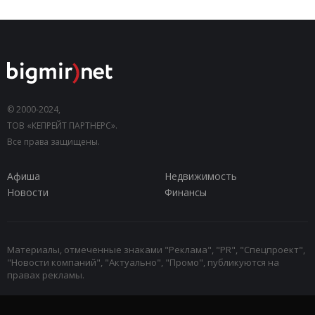
© 2000-2024,
ТОВ «КЕПРЕЙТ ПАРТНЕРС».
Все права защищены.
Афиша
Недвижимость
Новости
Финансы
Материалы, отмеченные знаками "Реклама", "PR", "Спецпроект",
"Новости компаний", "Актуально", "Промо", публикуются на
правах рекламы.