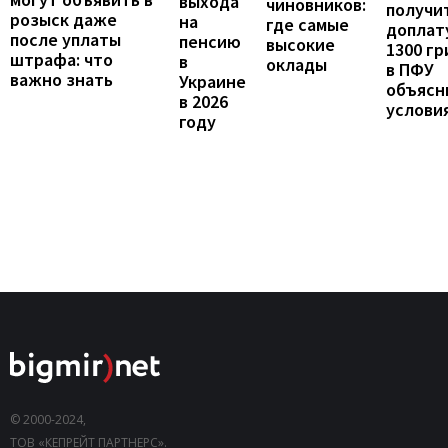
выхода
чиновников:
получи
розыск даже
на
где самые
доплат
после уплаты
пенсию
высокие
1300 гр
штрафа: что
в
оклады
в ПФУ
важно знать
Украине
объясн
в 2026
услови
году
© 2000-2024,
ТОВ «КЕПРЕЙТ ПАРТНЕРС».