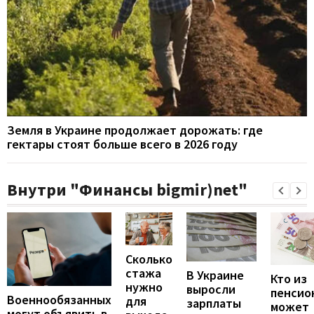
Земля в Украине продолжает дорожать: где
гектары стоят больше всего в 2026 году
Внутри "Финансы bigmir)net"
Сколько
стажа
В Украине
Кто из
нужно
выросли
пенсио
Военнообязанных
для
зарплаты
может
могут объявить в