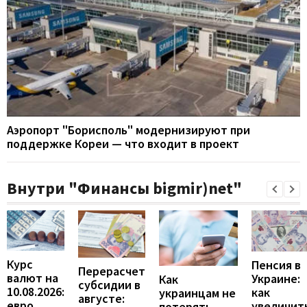
Аэропорт "Борисполь" модернизируют при
поддержке Кореи — что входит в проект
Внутри "Финансы bigmir)net"
Курс
Пенсия в
Перерасчет
валют на
Украине:
Как
субсидии в
10.08.2026:
как
украинцам не
августе:
евро
увеличит
потерять