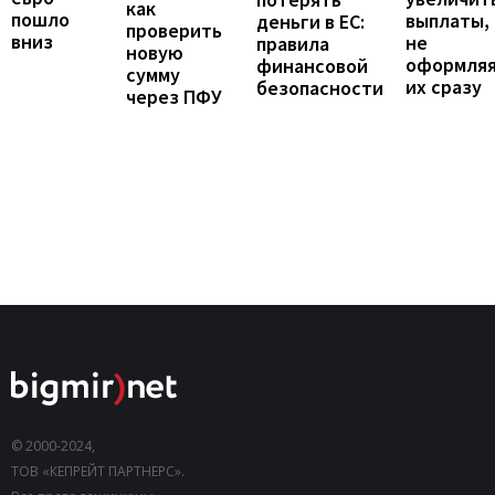
как
пошло
выплаты,
деньги в ЕС:
проверить
вниз
не
правила
новую
оформля
финансовой
сумму
их сразу
безопасности
через ПФУ
© 2000-2024,
ТОВ «КЕПРЕЙТ ПАРТНЕРС».