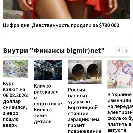
Цифра дня. Девственность продали за $780 000
Внутри "Финансы bigmir)net"
Курс
Кличко
валют на
Россия
рассказал
В Украине
06.08.2026:
наносит
о
изменили
доллар
удары по
подготовке
на переда
снизился,
Бортницкой
Киева к
электроэн
а евро
станции
зиме:
сколько б
пошло
аэрации: чем
детали
платить в
вверх
грозит
августе
повреждение