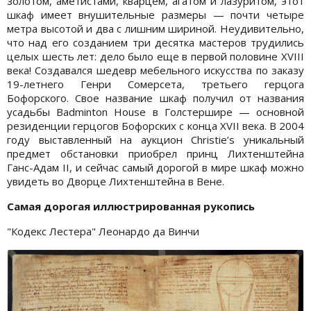
золотом, аметистами, кварцем, агатом и лазуритом, этот
шкаф имеет внушительные размеры — почти четыре
метра высотой и два с лишним шириной. Неудивительно,
что над его созданием три десятка мастеров трудились
целых шесть лет: дело было еще в первой половине XVIII
века! Создавался шедевр мебельного искусства по заказу
19-летнего Генри Сомерсета, третьего герцога
Бофорского. Свое название шкаф получил от названия
усадьбы Badminton House в Голстершире — основной
резиденции герцогов Бофорских с конца XVII века. В 2004
году выставленный на аукцион Christie’s уникальный
предмет обстановки приобрел принц Лихтенштейна
Ганс-Адам II, и сейчас самый дорогой в мире шкаф можно
увидеть во Дворце Лихтенштейна в Вене.
Самая дорогая иллюстрированная рукопись
"Кодекс Лестера" Леонардо да Винчи