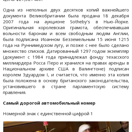
Одна из неполных двух десятков копий важнейшего
документа Великобритании была продана 18 декабря
2007 года на аукционе Sotheby’s в Нью-Йорке.
Оригинальная королевская грамота, обеспечивавшая
вольности баронам и всем свободным людям Англии,
была подписана Иоанном Безземельным 15 июня 1215
года на Руннимедском лугу, и позже с нее было сделано
множество списков. Датированный 1297 годом экземпляр
(документ с 1984 года принадлежал фонду техасского
миллиардера Росса Перо и хранился на правах аренды в
Национальном архиве США в Валингтоне) подписан
королем Эдуардом I, и считается, что именно эта копия
была положена в основу британского законодательства,
установившего в стране парламентскую систему
правления.
Самый дорогой автомобильный номер
Номерной знак с единственной цифрой 1