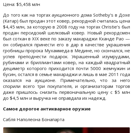
Цена: $5,458 млн
До того как на торгах аукционного дома Sotheby’s в Дохе
(Катар) был продан этот ковер, рекордной считалась цена
$4,45 млн, за которую в 2008 году на торгах Christie’s был
продан персидский шелковый ковер. Новый рекордсмен
был соткан в XIX веке по заказу махараджи Кханде Рао —
он собирался принести его в дар в качестве украшения
гробницы пророка Мухаммеда в Медине, но скончался, не
успев преподнести подарок. Украшенный изумрудами,
рубинами и бриллиантами ковер, на каждый квадратный
дециметр которого приходится почти 5000 жемчужин и
бусин, остался в семье махараджи и лишь в мае 2011 года
оказался на аукционе. Примечательно, что за него
спорили всего три покупателя, и организаторам торгов
даже пришлось снизить первоначальную цену с $5 млн
до $4,5 млн и выручка не оправдала их надежд.
Самое дорогое антикварное оружие
Сабля Наполеона Бонапарта