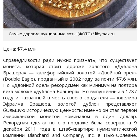
Самые дорогие аукционные лоты (ФОТО) / libymax.ru
Цена: $7,4 млн
Справедливости ради нужно признать, что существует
монета, которая стоит дороже золотого «Дублона
Брашера» — калифорнийский золотой «Двойной орел»
(Double Eagle), проданный в 2002 году за почти $7,6 млн.
Но «Двойной орел»-рекордсмен как минимум на полтора
века моложе «дублона Брашера». Но выпущенный в 1787
году и названный в честь своего создателя — ювелира
Эфраима Брашера, золотой дублон представляет
бОльшую историческую ценность: именно он стал первой
американской монетой номиналом в один доллар.
Рекордная сделка по его продаже была совершена 9
декабря 2011 года в штаб-квартире нумизматической
компании Blanchard and Company, Inc. в Нью-Орлеане.