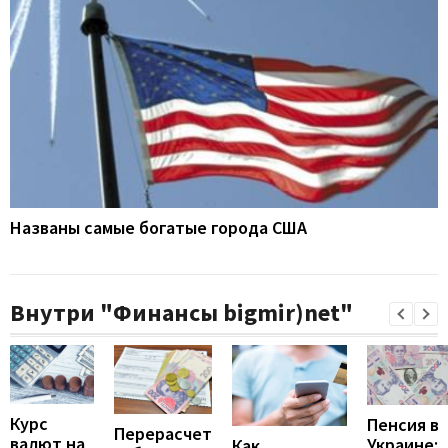
Названы самые богатые города США
Внутри "Финансы bigmir)net"
Курс
Пенсия в
Перерасчет
валют на
Украине:
Как