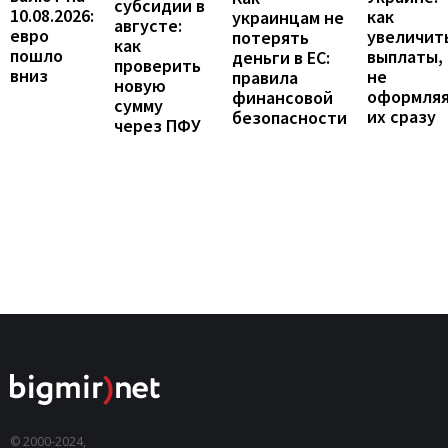
субсидии в
10.08.2026:
как
украинцам не
августе:
евро
увеличит
потерять
как
пошло
выплаты,
деньги в ЕС:
проверить
вниз
не
правила
новую
оформля
финансовой
сумму
их сразу
безопасности
через ПФУ
© 2000-2024,