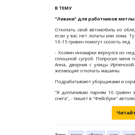
В ТЕМУ
"Леваки" для работников метлы
Откопать свой автомобиль из обле
если у вас нет лопаты или лома. Т
10-15 гривен помогут сколоть лед.
- Хозяин иномарки вернулся из не
сплошной сугроб. Попросил меня п
Анна, дворник с улицы Ирпенской
желающие откопать машины.
Подрабатывают уборщиками и охран
"Я доплачиваю парням 10 гривен 
снега", - пишет в "Фейсбуке" автол
Читайт
Теги:
такси
уборка
снег
снег