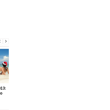
13:
Такси Bolt теперь
Платные сертифика
го
круглосуточно
и новые требования 
работает в 24 городах
водителям: в Украин
Украины
готовят реформу та