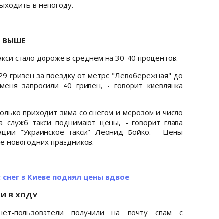
выходить в непогоду.
Ы ВЫШЕ
кси стало дороже в среднем на 30-40 процентов.
 29 гривен за поездку от метро "Левобережная" до
меня запросили 40 гривен, - говорит киевлянка
 только приходит зима со снегом и морозом и число
а служб такси поднимают цены, - говорит глава
ации "Украинское такси" Леонид Бойко. - Цены
сле новогодних праздников.
 снег в Киеве поднял цены вдвое
И В ХОДУ
нет-пользователи получили на почту спам с