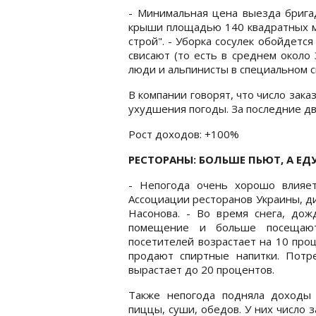
- Минимальная цена выезда бригад
крыши площадью 140 квадратных ме
строй". - Уборка сосулек обойдется
свисают (то есть в среднем около 
люди и альпинисты в специальном 
В компании говорят, что число зака
ухудшения погоды. За последние дв
Рост доходов: +100%
РЕСТОРАНЫ: БОЛЬШЕ ПЬЮТ, А Е
- Непогода очень хорошо влияет
Ассоциации ресторанов Украины, д
Насонова. - Во время снега, до
помещение и больше посещают
посетителей возрастает на 10 проц
продают спиртные напитки. Потр
вырастает до 20 процентов.
Также непогода подняла доходы 
пиццы, суши, обедов. У них число з