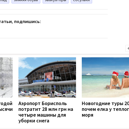
татьи, подпишись:
огодой
Аэропорт Борисполь
Новогодние туры 20
ысячи
потратит 28 млн грн на
почем елка у тепло
четыре машины для
моря
уборки снега