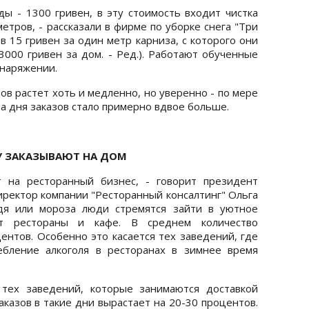
ы - 1300 гривен, в эту стоимость входит чистка
тров, - рассказали в фирме по уборке снега "Три
 в 15 гривен за один метр карниза, с которого они
3000 гривен за дом. - Ред.). Работают обученные
снаряжении.
зов растет хоть и медленно, но уверенно - по мере
а дня заказов стало примерно вдвое больше.
ДУ ЗАКАЗЫВАЮТ НА ДОМ
 на ресторанный бизнес, - говорит президент
иректор компании "Ресторанный консалтинг" Ольга
ждя или мороза люди стремятся зайти в уютное
 рестораны и кафе. В среднем количество
ентов. Особенно это касается тех заведений, где
ебление алкоголя в ресторанах в зимнее время
тех заведений, которые занимаются доставкой
аказов в такие дни вырастает на 20-30 процентов.