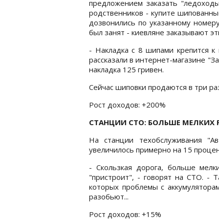
предложением заказать "ледоходы
родственников - купите шипованные
дозвонились по указанному номеру 
был занят - киевляне заказывают эт
- Накладка с 8 шипами крепится к
рассказали в интернет-магазине "За
накладка 125 гривен.
Сейчас шиповки продаются в три ра
Рост доходов: +200%
СТАНЦИИ СТО: БОЛЬШЕ МЕЛКИХ
На станции техобслуживания "Авт
увеличилось примерно на 15 процен
- Скользкая дорога, больше мелк
"пристроит", - говорят на СТО. - 
которых проблемы с аккумуляторам
разобьют...
Рост доходов: +15%