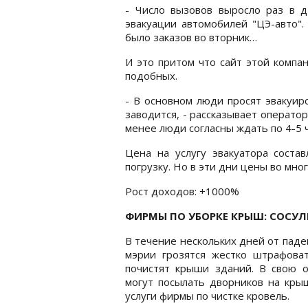
- Число вызовов выросло раз в д
эвакуации автомобилей "ЦЭ-авто".
было заказов во вторник…
И это притом что сайт этой компа
подобных.
- В основном люди просят эвакуир
заводится, - рассказывает оператор
менее люди согласны ждать по 4-5 ч
Цена на услугу эвакуатора соста
погрузку. Но в эти дни цены во мно
Рост доходов: +1000%
ФИРМЫ ПО УБОРКЕ КРЫШ: СОСУ
В течение нескольких дней от паде
мэрии грозятся жестко штрафова
почистят крыши зданий. В свою 
могут посылать дворников на крыш
услуги фирмы по чистке кровель.