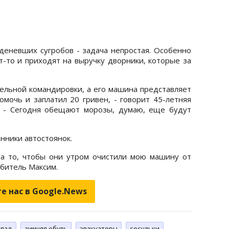
деневших сугробов - задача непростая. Особенно
ут-то и приходят на выручку дворники, которые за
дельной командировки, а его машина представляет
омочь и заплатил 20 гривен, - говорит 45-летняя
. - Сегодня обещают морозы, думаю, еще будут
ники автостоянок.
за то, чтобы они утром очистили мою машину от
юбитель Максим.
е нас в Google.News
опад
зимняя обувь
эвакуаторы
сосульки