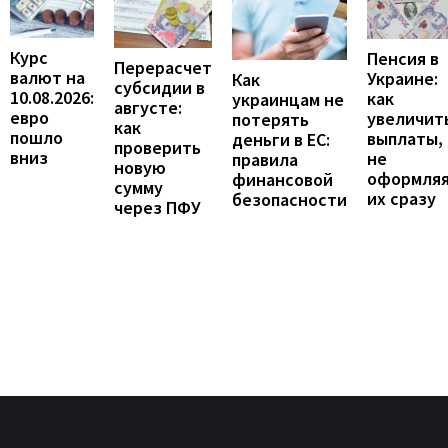
Курс
Пенсия в
Перерасчет
валют на
Украине:
Как
субсидии в
10.08.2026:
как
украинцам не
августе:
евро
увеличит
потерять
как
пошло
выплаты,
деньги в ЕС:
проверить
вниз
не
правила
новую
оформля
финансовой
сумму
их сразу
безопасности
через ПФУ