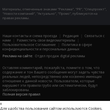
Материалы, отмеченные знаками "Реклама", "PR", "Спецпроект",
"Новости компаний", "Актуально", "Промо", публикуются на
правах рекламы.
Наши контакты и схема проезда
|
Редакция
|
Связаться с
нами
|
Разместить свои видеоматериалы
|
Пользовательское Соглашение
|
Политика в сфере
конфиденциальности и персональных данных
Реклама на сайте:
Отдел продаж digital рекламы
Оставляя комментарий, пожалуйста, помните о том, что
содержание и тон Вашего сообщения могут задеть чувства
реальных людей, непосредственно или косвенно имеющих
отношение к данной новости. Пользователи, которые
нарушают эти правила грубо или систематически, будут
заблокированы.
Полная версия правил
x
Для удобства пользования сайтом используются Cookies.