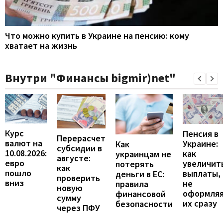
Что можно купить в Украине на пенсию: кому
хватает на жизнь
Внутри "Финансы bigmir)net"
Курс
Пенсия в
Перерасчет
валют на
Украине:
Как
субсидии в
10.08.2026:
как
украинцам не
августе:
евро
увеличит
потерять
как
пошло
выплаты,
деньги в ЕС:
проверить
вниз
не
правила
новую
оформля
финансовой
сумму
их сразу
безопасности
через ПФУ