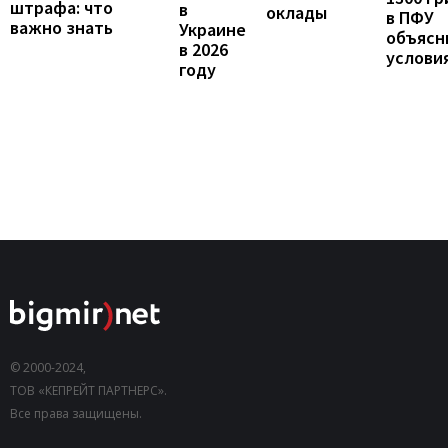
штрафа: что
в
оклады
в ПФУ
важно знать
Украине
объясн
в 2026
услови
году
© 2000-2024,
ТОВ «КЕПРЕЙТ ПАРТНЕРС».
Все права защищены.