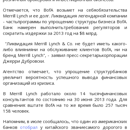
Отмечается, что BofA возьмет на себяобязательства
Merrill Lynch и ее долг. Ликвидация легендарной компании
- частьпрограммы по упрощению структуры бизнеса BofA.
Банк намерен выполнитьтребования регуляторов и
сократить издержки за 2013 год на $8 млрд.
"Ликвидация Merrill Lynch & Co. не будет иметь какого-
либо влиянияни на обслуживание клиентов BofA, ни на
бренд Merrill Lynch", - заявил пресс-секретарькорпорации
Джерри Дубровски.
Агентство отмечает, что упрощение структурбанков
увеличит вероятность успешного вывода финансовых
организаций из кризиса.
В Merrill Lynch работало около 14 тысячфинансовых
консультантов по состоянию на 30 июня 2013 года. Для
сравнения: вштате BofA на то же время было 257 тысяч
158 человек.
Напомним, в июле сообщалось, что один из американских
банков
отобрал
у китайского званиесамого дорогого в