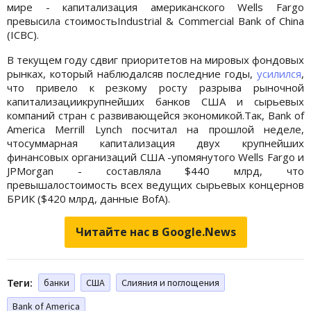
мире - капитализация американского Wells Fargo
превысила стоимостьIndustrial & Commercial Bank of China
(ICBC).
В текущем году сдвиг приоритетов на мировых фондовых
рынках, который наблюдалсяв последние годы,
усилился
,
что привело к резкому росту разрыва рыночной
капитализациикрупнейших банков США и сырьевых
компаний стран с развивающейся экономикой.Так, Bank of
America Merrill Lynch посчитал на прошлой неделе,
чтосуммарная капитализация двух крупнейших
финансовых организаций США -упомянутого Wells Fargo и
JPMorgan - составляла $440 млрд, что
превышалостоимость всех ведущих сырьевых концернов
БРИК ($420 млрд, данные BofA).
Читайте нас в Google.News
Теги:
банки
США
Слияния и поглощения
Bank of America