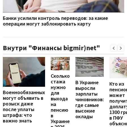
Банки усилили контроль переводов: за какие
операции могут заблокировать карту
Внутри "Финансы bigmir)net"
Сколько
стажа
В Украине
Кто из
нужно
выросли
пенсио
Военнообязанных
для
зарплаты
может
могут объявить в
выхода
чиновников:
получи
розыск даже
на
где самые
доплат
после уплаты
пенсию
высокие
1300 гр
штрафа: что
в
оклады
в ПФУ
важно знать
Украине
объясн
в 2026