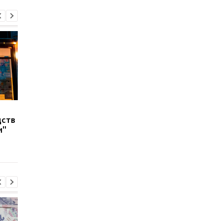
США могут ввести
Новые правила с 1
дств
новые санкции против
декабря: почта,
и"
России в случае отказа
бронирование и пом
Путина от мирного
от государства
соглашения