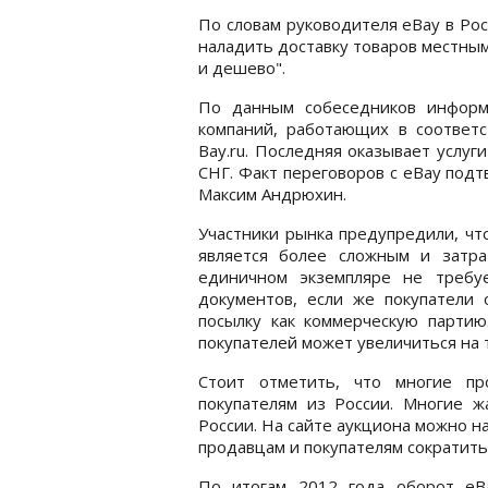
По словам руководителя eBay в Ро
наладить доставку товаров местным
и дешево".
По данным собеседников информ
компаний, работающих в соответс
Bay.ru. Последняя оказывает услуг
СНГ. Факт переговоров с eBay подт
Максим Андрюхин.
Участники рынка предупредили, чт
является более сложным и затра
единичном экземпляре не требу
документов, если же покупатели 
посылку как коммерческую партию
покупателей может увеличиться на 
Стоит отметить, что многие пр
покупателям из России. Многие 
России. На сайте аукциона можно 
продавцам и покупателям сократить
По итогам 2012 года оборот eBa