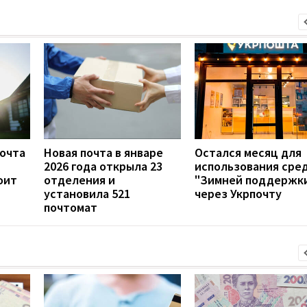
почта
Новая почта в январе
Остался месяц для
2026 года открыла 23
использования сре
оит
отделения и
"Зимней поддержк
установила 521
через Укрпочту
почтомат