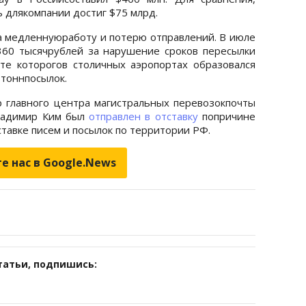
 длякомпании достиг $75 млрд.
за медленнуюработу и потерю отправлений. В июле
60 тысячрублей за нарушение сроков пересылки
те которогов столичных аэропортах образовался
 тоннпосылок.
 главного центра магистральных перевозокпочты
ладимир Ким был
отправлен в отставку
попричине
тавке писем и посылок по территории РФ.
е нас в Google.News
татьи, подпишись: