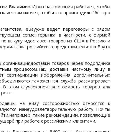
ссии ВладимираДолгова, компания работает, чтобы
 клиентам ихочет, чтобы это происходило "быстро
агентства, eBayуже ведет переговоры с рядом
твующем сегментерынка, в частности, с фирмой
и по выкупу идоставке товаров из США в Россию и
вердилглава российского представительства Bay.ru
о организациядоставки товаров через подрядчика
тным процессом.Так, доставка частному лицу в
ет сертификации иоформления дополнительных
объединяются,таможенная служба рассматривает
. В этом случаеконечная стоимость товаров для
треть.
одавцы на eBay состорожностью относятся к
жалуются нанеудовлетворительную работу Почты
найти,например, такие рекомендации, позволяющие
ущерб при работе с российскими клиентами.
y в Россиисоставил $400 млн. Для сравнения,