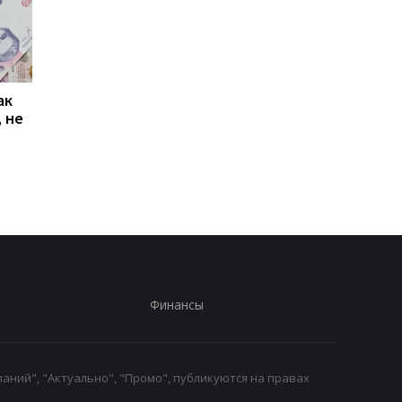
ак
Проезд по 30 грн в
Выплата 3100 грн ко
 не
Киеве: почему
Дню Независимости
работники с низкими
кому нужно подать
зарплатами уходят с
заявление в ПФУ
работы
Финансы
аний", "Актуально", "Промо", публикуются на правах