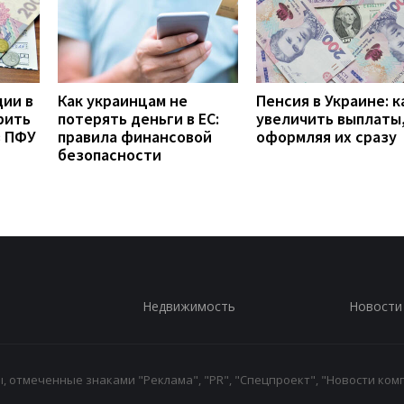
дии в
Как украинцам не
Пенсия в Украине: к
рить
потерять деньги в ЕС:
увеличить выплаты,
з ПФУ
правила финансовой
оформляя их сразу
безопасности
Недвижимость
Новости
 отмеченные знаками "Реклама", "PR", "Спецпроект", "Новости комп