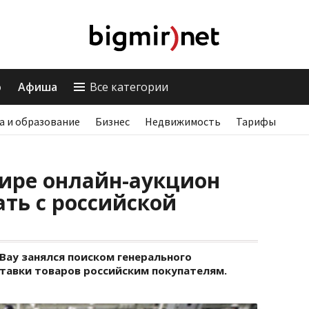
о
Афиша
Все категории
а и образование
Бизнес
Недвижимость
Тарифы
ире онлайн-аукцион
ать с российской
Bay занялся поиском генерального
тавки товаров российским покупателям.