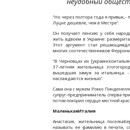
неудобный общес
“Но через полтора года я привык,- 
Луцке дешевле, чем в Местре”.
Он получает пенсию у себя народи
жить вдвоем в Украине: размеритал
Этот аргумент стал решающимдл
многих соотечественников Феррони,
“В Черновцах их [украинскоитальян
37-летняя жительница этогогор
вышедшая замуж за итальянца. -
наслаждаются жизнью”.
Сама она с мужем Рокко Пинденелло
супруг-предприниматель сперва прие
потом покорил сердце местной крас
МаленькаяИталия
Анастасия, жительница поселкаБ
называть ее фамилию в печати, с