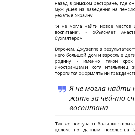
назад в римском ресторане, где о
муж ушел из заведения на пенсию
уехать в Украину.
“Я не могла найти новое местов И
воспитана”, - объясняет Анас
бухгалтером.
Впрочем, Джузеппе в результатеотъ
него большой дом и взрослые детио
родину - именно такой срок 
иностранцам.И хотя итальянец 
торопится оформлять ни гражданств
Я не могла найти 
жить за чей-то сч
воспитана
Так же поступают большинствоит
целом, по данным посольства И