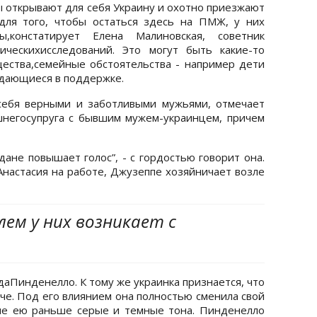
 открывают для себя Украину и охотно приезжают
для того, чтобы остаться здесь на ПМЖ, у них
,констатирует Елена Малиновская, советник
ическихисследований. Это могут быть какие-то
ества,семейные обстоятельства - например дети
ждающиеся в поддержке.
себя верными и заботливыми мужьями, отмечает
шнегосупруга с бывшим мужем-украинцем, причем
ане повышает голос”, - с гордостью говорит она.
 Анастасия на работе, Джузеппе хозяйничает возле
лем у них возникает с
аПинденелло. К тому же украинка признается, что
че. Под его влиянием она полностью сменила свой
ые ею раньше серые и темные тона. Пинденелло