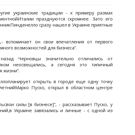
угие украинские традиции - к примеру размах
ментнойИталии празднуются скромнее. Зато его
нникПинденелло сразу нашел в Украине приятные
,- вспоминает он свои впечатления от первого
омного возможностей для бизнеса”.
назад Черновцы значительно отличались от
ком неосвещались, а сегодня это типичный
я жизни”.
ллопланирует открыть в городе еще одну точку
-летнийМарко Пуско, открыл в областном центре
свои силы [в бизнесе]”, - рассказывает Пуско, у
ий,в Украине завязались и личные - с одной из