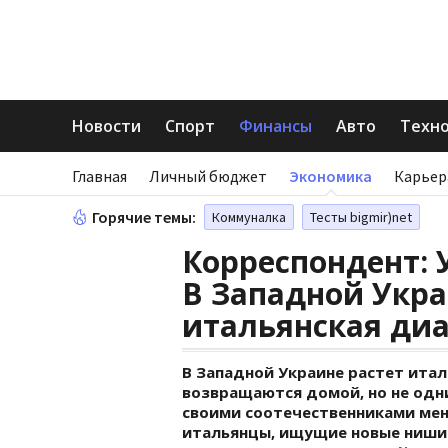
Новости
Спорт
Финансы
Авто
Техн
Главная
Личный бюджет
Экономика
Карьер
Горячие темы:
Коммуналка
Тесты bigmir)net
Корреспондент: 
В Западной Укра
итальянская ди
В Западной Украине растет итал
возвращаются домой, но не одни
своими соотечественниками мен
итальянцы, ищущие новые ниши д