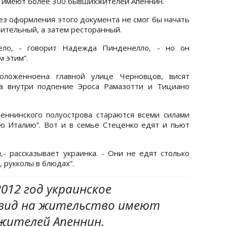
о имеют более 300 бывшихжителей Апеннин.
ез оформления этого документа не смог бы начать
оительный, а затем ресторанный.
жело, - говорит Надежда Пинденелло, - но он
м этим”.
ложенноена главной улице Черновцов, висят
 а внутри подпение Эроса Рамазотти и Тициано
еннинского полуострова стараются всеми силами
ю Италию”. Вот и в семье Стеценко едят и пьют
- рассказывает украинка. - Они не едят столько
, рукколы в блюдах”.
012 год украинское
 вид на жительство имеют
 жителей Апеннин.