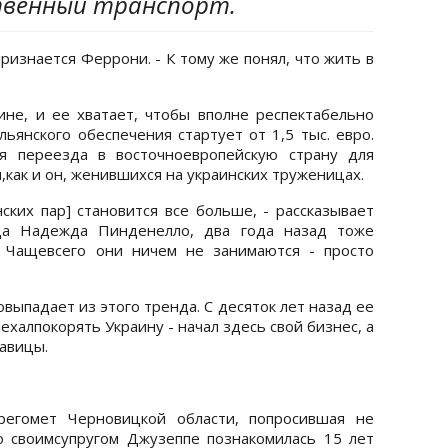
твенный транспорт.
признается Феррони. - К тому же понял, что жить в
не, и ее хватает, чтобы вполне респектабельно
ьянского обеспечения стартует от 1,5 тыс. евро.
я переезда в восточноевропейскую страну для
как и он, женившихся на украинских труженицах.
ских пар] становится все больше, - рассказывает
ода Надежда Пинденелло, два года назад тоже
 Чащевсего они ничем не занимаются - просто
выпадает из этого тренда. С десяток лет назад ее
халпокорять Украину - начал здесь свой бизнес, а
авицы.
ерегомет Черновицкой области, попросившая не
о своимсупругом Джузеппе познакомилась 15 лет