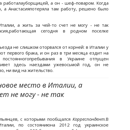
на работалауборщицей, а он - шеф-поваром. Когда
, а Анастасияпотеряла там работу, решено было
талии, а жить за чей-то счет не могу - не так
тасия,работающая сегодня в родном поселке
езда не слишком оторвался от корней: в Италии у
т первого брака, и он раз в три месяца ездит на
постоянногопребывания в Украине отпущен
живет здесь наездами ужевосьмой год, он не
о, ни вид на жительство.
новое место в Италии, а
ет не могу - не так
альянцев, с которыми пообщался
Корреспондент
.В
талии, по состояниюна 2012 год украинское