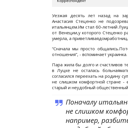
Корреспондент
Уезжая десять лет назад на за
Анастасия Стеценко не подозрев
итальянцем.Им стал 60-летний Луи
от Венеции,у которого Стеценко р
умерла, а приветливаядомработница
“Сначала мы просто общались.Пото
отношения”, - вспоминает украинка.
Пара жила бы долго и счастливов т
в Луцке не осталась больнаямат
согласился переехать на родину су
не слишком комфортной стране - е
старый и неудобный общественный 
Поначалу итальян
не слишком комфо
например, разбит