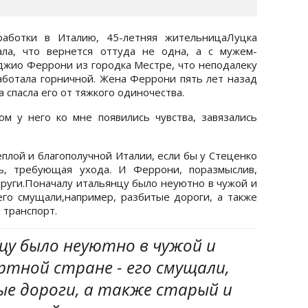
работки в Италию, 45-летняя жительницаЛуцка
ала, что вернется оттуда не одна, а с мужем-
джио Феррони из городка Местре, что неподалеку
аботала горничной. Жена Феррони пять лет назад
 спасла его от тяжкого одиночества.
м у него ко мне появились чувства, завязались
еплой и благополучной Италии, если бы у Стеценко
ь, требующая ухода. И Феррони, поразмыслив,
пруги.Поначалу итальянцу было неуютно в чужой и
го смущали,например, разбитые дороги, а также
транспорт.
цу было неуютно в чужой и
ртной стране - его смущали,
ые дороги, а также старый и