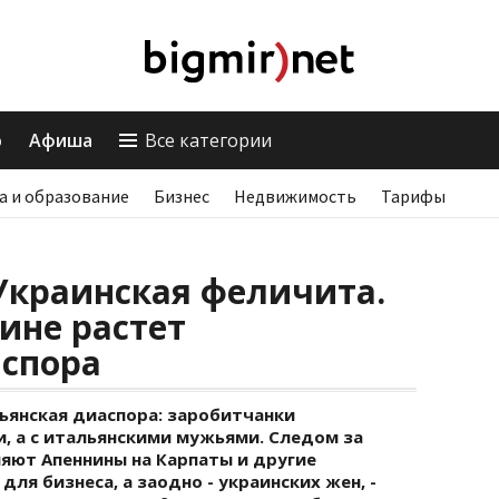
о
Афиша
Все категории
а и образование
Бизнес
Недвижимость
Тарифы
Украинская феличита.
ине растет
аспора
ьянская диаспора: заробитчанки
, а с итальянскими мужьями. Следом за
яют Апеннины на Карпаты и другие
ля бизнеса, а заодно - украинских жен, -