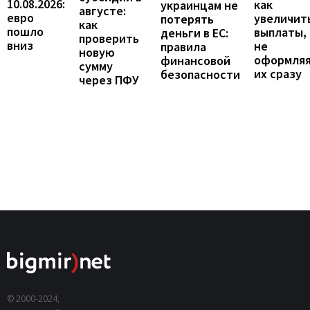
10.08.2026:
как
украинцам не
августе:
евро
увеличит
потерять
как
пошло
выплаты,
деньги в ЕС:
проверить
вниз
не
правила
новую
оформля
финансовой
сумму
их сразу
безопасности
через ПФУ
© 2000-2024,