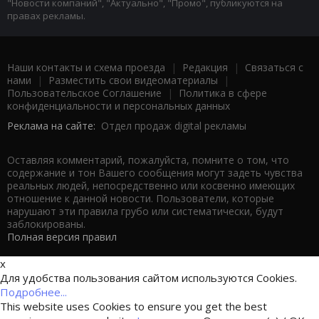
"Новости компаний", "Актуально", "Промо", публикуются на
правах рекламы.
Наши контакты и схема проезда
|
Редакция
|
Связаться с
нами
|
Разместить свои видеоматериалы
|
Пользовательское Соглашение
|
Политика в сфере
конфиденциальности и персональных данных
Реклама на сайте:
Отдел продаж digital рекламы
Оставляя комментарий, пожалуйста, помните о том, что
содержание и тон Вашего сообщения могут задеть чувства
реальных людей, непосредственно или косвенно имеющих
отношение к данной новости. Пользователи, которые
нарушают эти правила грубо или систематически, будут
заблокированы.
Полная версия правил
x
Для удобства пользования сайтом используются Cookies.
Подробнее...
This website uses Cookies to ensure you get the best