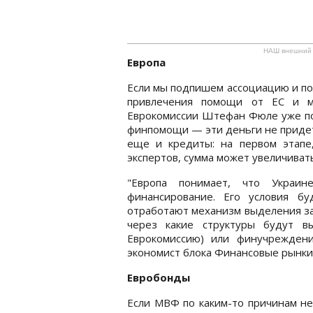
НАШ внешний
Европа
Если мы подпишем ассоциацию и по
привлечения помощи от ЕС и ме
Еврокомиссии Штефан Фюле уже по
финпомощи — эти деньги не придетс
еще и кредиты: на первом этапе
экспертов, сумма может увеличивать
"Европа понимает, что Украин
финансирование. Его условия бу
отработают механизм выделения за
через какие структуры будут в
Еврокомиссию) или финучрежден
экономист блока Финансовые рынки
Евробонды
Если МВФ по каким-то причинам не