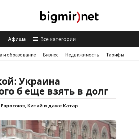
о
Афиша
Все категории
а и образование
Бизнес
Недвижимость
Тарифы
кой: Украина
ого б еще взять в долг
 Евросоюз, Китай и даже Катар