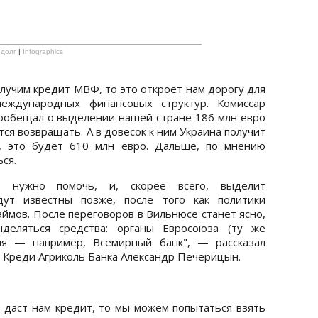
 долг
|
Infographics
лучим кредит МВФ, то это откроет нам дорогу для
ждународных финансовых структур. Комиссар
обещал о выделении нашей стране 186 млн евро
я возвращать. А в довесок к ним Украина получит
, это будет 610 млн евро. Дальше, по мнению
ся.
е нужно помочь, и, скорее всего, выделит
дут известны позже, после того как политики
ймов. После переговоров в Вильнюсе станет ясно,
ыделяться средства: органы Евросоюза (ту же
ия — например, Всемирный банк", — рассказал
 Креди Агриколь Банка Александр Печерицын.
 даст нам кредит, то мы можем попытаться взять