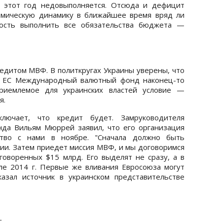
а этот год недовыполняется. Отсюда и дефицит
омическую динамику в ближайшее время вряд ли
ность выполнить все обязательства бюджета —
едитом МВФ. В политкругах Украины уверены, что
 с ЕС Международный валютный фонд наконец-то
приемлемое для украинских властей условие —
я.
лючает, что кредит будет. Замруководителя
да Вильям Мюррей заявил, что его организация
ество с нами в ноябре. "Сначала должно быть
ии. Затем приедет миссия МВФ, и мы договоримся
оворенных $15 млрд. Его выделят не сразу, а в
ле 2014 г. Первые же вливания Евросоюза могут
азал источник в украинском представительстве