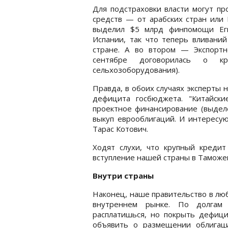
Для подстраховки власти могут пр
средств — от арабских стран или К
выделил $5 млрд финпомощи Еги
Испании, так что теперь вливани
стране. А во втором — Экспортн
сентябре договорилась о к
сельхозоборудования).
Правда, в обоих случаях эксперты
дефицита госбюджета. "Китайски
проектное финансирование (выдел
выкуп еврооблигаций. И интересу
Тарас Котович.
Ходят слухи, что крупный кредит
вступление нашей страны в Таможен
Внутри страны
Наконец, наше правительство в лю
внутреннем рынке. По долгам 
расплатишься, но покрыть дефиц
объявить о размещении облигаци