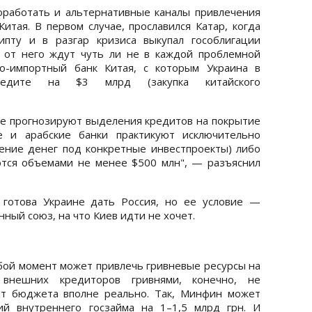
оработать и альтернативные каналы привлечения
итая. В первом случае, прославился Катар, когда
пту и в разгар кризиса выкупал гособлигации
й от него ждут чуть ли не в каждой проблемной
о-импортный банк Китая, с которым Украина в
редите на $3 млрд (закупка китайского
 не прогнозируют выделения кредитов на покрытие
е и арабские банки практикуют исключительно
ение денег под конкретные инвестпроекты) либо
ются объемами не менее $500 млн", — разъяснил
 готова Украине дать Россия, но ее условие —
ный союз, на что Киев идти не хочет.
бой момент может привлечь гривневые ресурсы на
внешних кредиторов гривнями, конечно, не
ит бюджета вполне реально. Так, Минфин может
й внутреннего госзайма на 1–1,5 млрд грн. И