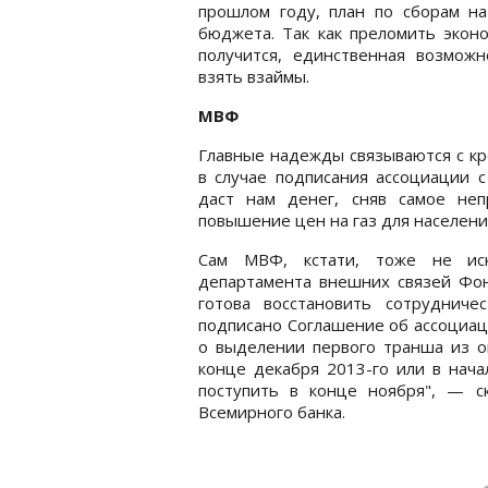
прошлом году, план по сборам н
бюджета. Так как преломить экон
получится, единственная возмож
взять взаймы.
МВФ
Главные надежды связываются с кр
в случае подписания ассоциации
даст нам денег, сняв самое не
повышение цен на газ для населени
Сам МВФ, кстати, тоже не иск
департамента внешних связей Фон
готова восстановить сотруднич
подписано Соглашение об ассоциац
о выделении первого транша из ог
конце декабря 2013-го или в нача
поступить в конце ноября", — ск
Всемирного банка.