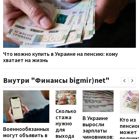
Что можно купить в Украине на пенсию: кому
хватает на жизнь
Внутри "Финансы bigmir)net"
Сколько
стажа
В Украине
Кто из
нужно
выросли
пенсио
Военнообязанных
для
зарплаты
может
могут объявить в
выхода
чиновников:
получи