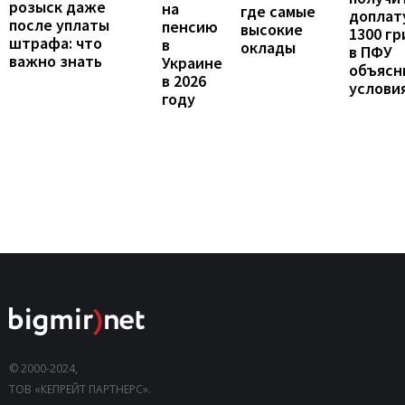
розыск даже
на
где самые
доплат
после уплаты
пенсию
высокие
1300 гр
штрафа: что
в
оклады
в ПФУ
важно знать
Украине
объясн
в 2026
услови
году
© 2000-2024,
ТОВ «КЕПРЕЙТ ПАРТНЕРС».