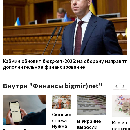
Кабмин обновит бюджет-2026: на оборону направят
дополнительное финансирование
Внутри "Финансы bigmir)net"
Сколько
стажа
В Украине
Кто из
нужно
выросли
пенсио