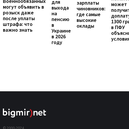
Военнообязанных
для
зарплаты
может
могут объявить в
выхода
чиновников:
получи
розыск даже
на
где самые
доплат
после уплаты
пенсию
высокие
1300 гр
штрафа: что
в
оклады
в ПФУ
важно знать
Украине
объясн
в 2026
услови
году
© 2000-2024,