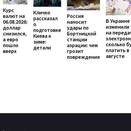
Курс
Кличко
валют на
Россия
рассказал
В Украине
06.08.2026:
наносит
о
изменили
доллар
удары по
подготовке
на переда
снизился,
Бортницкой
Киева к
электроэн
а евро
станции
зиме:
сколько б
пошло
аэрации: чем
детали
платить в
вверх
грозит
августе
повреждение