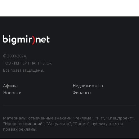
© 2000-2024,
ТОВ «КЕПРЕЙТ ПАРТНЕРС».
Все права защищены.
Афиша
Недвижимость
Новости
Финансы
Материалы, отмеченные знаками "Реклама", "PR", "Спецпроект",
"Новости компаний", "Актуально", "Промо", публикуются на
правах рекламы.