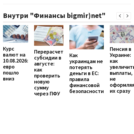
Внутри "Финансы bigmir)net"
Курс
Пенсия в
Перерасчет
валют на
Украине:
Как
субсидии в
10.08.2026:
как
украинцам не
августе:
евро
увеличит
потерять
как
пошло
выплаты,
деньги в ЕС:
проверить
вниз
не
правила
новую
оформля
финансовой
сумму
их сразу
безопасности
через ПФУ