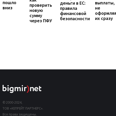
пошло
выплаты,
деньги в ЕС:
проверить
вниз
не
правила
новую
оформля
финансовой
сумму
их сразу
безопасности
через ПФУ
© 2000-2024,
ТОВ «КЕПРЕЙТ ПАРТНЕРС».
Все права защищены.