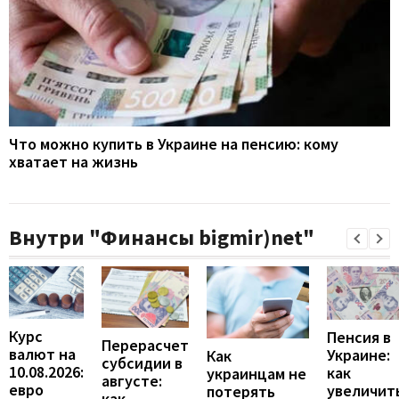
Что можно купить в Украине на пенсию: кому
хватает на жизнь
Внутри "Финансы bigmir)net"
Курс
Пенсия в
Перерасчет
валют на
Украине:
Как
субсидии в
10.08.2026:
как
украинцам не
августе:
евро
увеличит
потерять
как