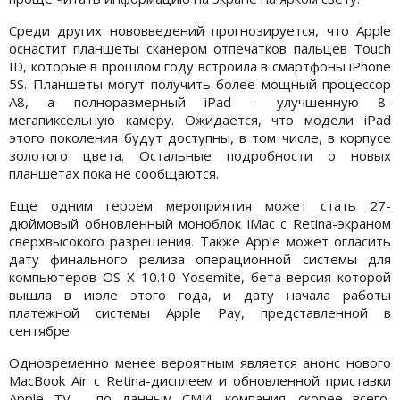
Среди других нововведений прогнозируется, что Apple
оснастит планшеты сканером отпечатков пальцев Touch
ID, которые в прошлом году встроила в смартфоны iPhone
5S. Планшеты могут получить более мощный процессор
A8, а полноразмерный iPad – улучшенную 8-
мегапиксельную камеру. Ожидается, что модели iPad
этого поколения будут доступны, в том числе, в корпусе
золотого цвета. Остальные подробности о новых
планшетах пока не сообщаются.
Еще одним героем мероприятия может стать 27-
дюймовый обновленный моноблок iMac с Retina-экраном
сверхвысокого разрешения. Также Apple может огласить
дату финального релиза операционной системы для
компьютеров OS X 10.10 Yosemite, бета-версия которой
вышла в июле этого года, и дату начала работы
платежной системы Apple Pay, представленной в
сентябре.
Одновременно менее вероятным является анонс нового
MacBook Air c Retina-дисплеем и обновленной приставки
Apple TV – по данным СМИ, компания, скорее всего,