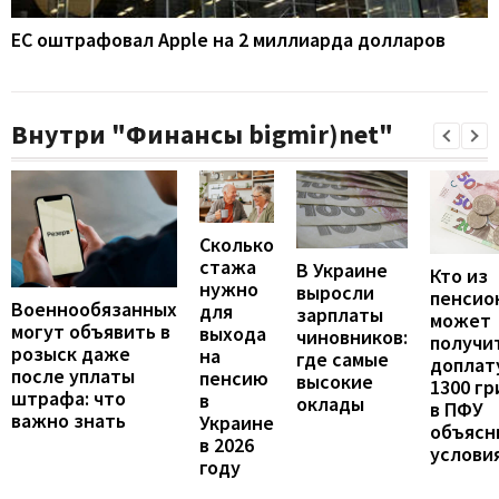
ЕС оштрафовал Apple на 2 миллиарда долларов
Внутри "Финансы bigmir)net"
Сколько
стажа
В Украине
Кто из
нужно
выросли
пенсио
Военнообязанных
для
зарплаты
может
могут объявить в
выхода
чиновников:
получи
розыск даже
на
где самые
доплат
после уплаты
пенсию
высокие
1300 гр
штрафа: что
в
оклады
в ПФУ
важно знать
Украине
объясн
в 2026
услови
году