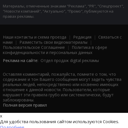
Материалы, отмеченные знаками "Реклама", "PR", "Спецпроект",
"Новости компаний", "Актуально", "Промо", публикуются на
правах рекламы.
Наши контакты и схема проезда
|
Редакция
|
Связаться с
нами
|
Разместить свои видеоматериалы
|
Пользовательское Соглашение
|
Политика в сфере
конфиденциальности и персональных данных
Реклама на сайте:
Отдел продаж digital рекламы
Оставляя комментарий, пожалуйста, помните о том, что
содержание и тон Вашего сообщения могут задеть чувства
реальных людей, непосредственно или косвенно имеющих
отношение к данной новости. Пользователи, которые
нарушают эти правила грубо или систематически, будут
заблокированы.
Полная версия правил
x
Для удобства пользования сайтом используются Cookies.
Подробнее...