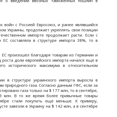
ие о введении ввозных таможенных пошлин в
 войн с Россией Евросоюз, и ранее являвшийся
ом Украины, продолжает укреплять свои позиции
ечественном импорте продолжает расти. Если с
 ЕС составляла в структуре импорта 38%, то в
 ЕС произошёл благодаря товарам из Германии и
 роста доли европейского импорта начался ещё в
его исторического максимума в относительном
ии в структуре украинского импорта выросла в
м природного газа. Согласно данным ГФС, если за
тировано газа только на $ 177 млн, то в сентябре,
23 млн. В то же время более привычные товары
тябре стали покупать ещё меньше. К примеру,
сте завезли в Украину на $ 142 млн, а в сентябре