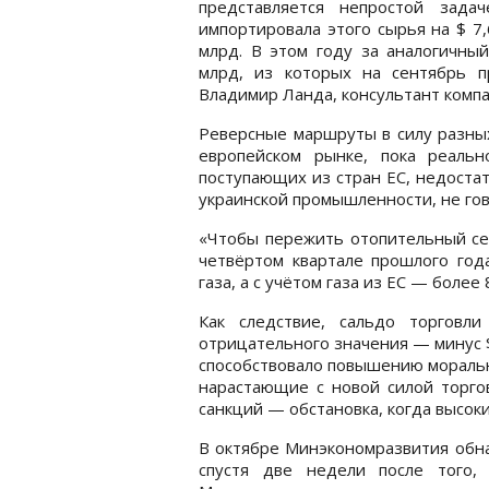
представляется непростой зада
импортировала этого сырья на $ 7,
млрд. В этом году за аналогичный
млрд, из которых на сентябрь 
Владимир Ланда, консультант компани
Реверсные маршруты в силу разных
европейском рынке, пока реальн
поступающих из стран ЕС, недост
украинской промышленности, не гов
«Чтобы пережить отопительный сез
четвёртом квартале прошлого года
газа, а с учётом газа из ЕС — боле
Как следствие, сальдо торговл
отрицательного значения — минус 
способствовало повышению моральн
нарастающие с новой силой торго
санкций — обстановка, когда высок
В октябре Минэкономразвития обн
спустя две недели после того, 