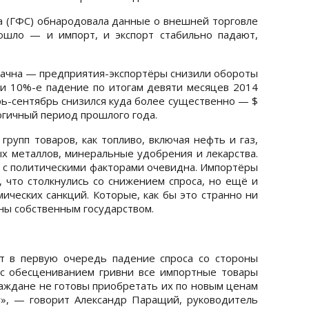
а (ГФС) обнародовала данные о внешней торговле
ошло — и импорт, и экспорт стабильно падают,
.
начна — предприятия-экспортёры снизили обороты
 и 10%-е падение по итогам девяти месяцев 2014
арь-сентябрь снизился куда более существенно — $
логичный период прошлого года.
групп товаров, как топливо, включая нефть и газ,
ых металлов, минеральные удобрения и лекарства.
зь с политическими факторами очевидна. Импортёры
, что столкнулись со снижением спроса, но ещё и
ических санкций. Которые, как бы это странно ни
ны собственным государством.
т в первую очередь падение спроса со стороны
 с обесцениванием гривни все импортные товары
раждане не готовы приобретать их по новым ценам
у», — говорит Александр Паращий, руководитель