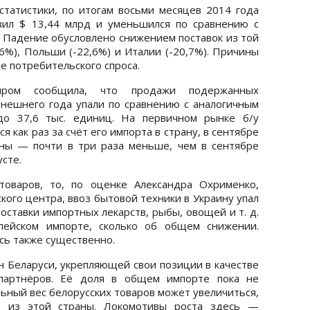
 статистики, по итогам восьми месяцев 2014 года
вил $ 13,44 млрд и уменьшился по сравнению с
. Падение обусловлено снижением поставок из той
6%), Польши (-22,6%) и Италии (-20,7%). Причины
е потребительского спроса.
опром сообщила, что продажи подержанных
нешнего года упали по сравнению с аналогичным
 37,6 тыс. единиц. На первичном рынке б/у
я как раз за счёт его импорта в страну, в сентябре
ны — почти в три раза меньше, чем в сентябре
усте.
товаров, то, по оценке Александра Охрименко,
кого центра, ввоз бытовой техники в Украину упал
оставки импортных лекарств, рыбы, овощей и т. д.
пейском импорте, сколько об общем снижении.
сь также существенно.
Беларуси, укрепляющей свои позиции в качестве
 партнёров. Её доля в общем импорте пока не
ьный вес белорусских товаров может увеличиться,
ов из этой страны. Локомотивы роста здесь —