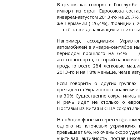
В целом, как говорят в Госслужбе
импорт из стран Евросоюза соста
январем-августом 2013-го на 20,7%
же Германии (-26,4%), Франции (-2
— всё та же девальвация и снижени
Например, ассоциация Укравт
автомобилей в январе-сентябре ны
периодом прошлого на 64% — до
автотранспорта, который наполняетс
продано всего 284 легковые маши
2013-го и на 18% меньше, чем в авг
Если говорить о других группах 
президента Украинского аналитичес
на 30%. Существенно сократились п
И речь идёт не столько о евро
Поставки из Китая и США сократили
На общем фоне интересен феномен 
одного из ключевых украинских
превышает 8%, но очень скоро удел
учитывая активность поставщик