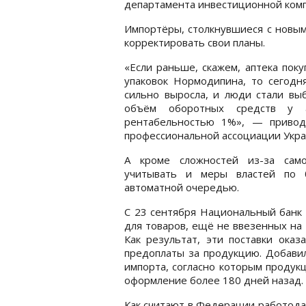
департамента инвестиционной компа
Импортёры, столкнувшиеся с новым
корректировать свои планы.
«Если раньше, скажем, аптека пок
упаковок Нормодипина, то сегод
сильно выросла, и люди стали выб
объём оборотных средств у а
рентабельностью 1%», — привод
профессиональной ассоциации Укра
А кроме сложностей из-за сам
учитывать и меры властей по б
автоматной очередью.
С 23 сентября Национальный банк 
для товаров, ещё не ввезенных на
Как результат, эти поставки оказ
предоплаты за продукцию. Добавил
импорта, согласно которым продук
оформление более 180 дней назад.
Как считают в Федерации работодат