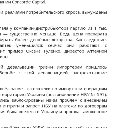
нии Concorde Capital.
и реалиями потребительского спроса, вынуждены
упала у компании-дистрибьютора партию из 1 тыс.
ня — существенно меньше. Ведь цена препарата
ирать более дешёвые лекарства. Как следствие,
птек уменьшился; сейчас они работают с
ит пример Оксана Гуленко, директор Аптечной
ины.
ой девальвации гривни импортёрам пришлось
орьбе с этой девальвацией, застрекотавшие
ввёл запрет на платежи по импортным операциям
 территорию Украины (постановление НБУ № 591).
ались заблокированы из-за проблем с внесением
 интриги и запрет НБУ на платежи по договорам
ция была ввезена в Украину и прошла таможенное
елей Украины (ФРУ), по сути речь идёт о запрете