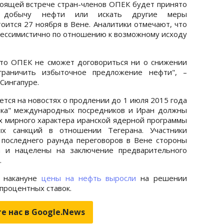
оящей встрече стран-членов ОПЕК будет принято
ю добычу нефти или искать другие меры
оится 27 ноября в Вене. Аналитики отмечают, что
 пессимистично по отношению к возможному исходу
, что ОПЕК не сможет договориться ни о снижении
граничить избыточное предложение нефти", –
 Сингапуре.
ется на новостях о продлении до 1 июля 2015 года
ерка" международных посредников и Иран должны
х мирного характера иранской ядерной программы
х санкций в отношении Тегерана. Участники
 последнего раунда переговоров в Вене стороны
са и нацелены на заключение предварительного
.
накануне
цены на нефть выросли
на решении
 процентных ставок.
е нас в Google.News