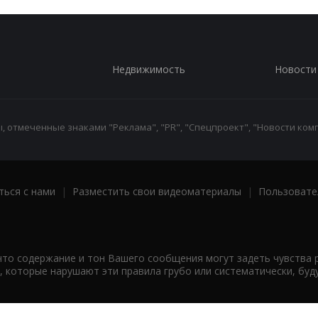
Недвижимость
Новости
 отмеченные знаками "Реклама", "PR", "Спецпроект", "Новости комп
ться с нами
|
Разместить свои видеоматериалы
|
Пользовате
что содержание и тон Вашего сообщения могут задеть чувства 
 которые нарушают эти правила грубо или систематически, буд