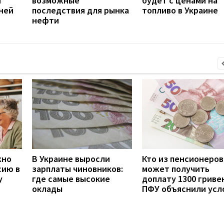
й
возможные
будет с ценами на
ней
последствия для рынка
топливо в Украине
нефти
жно
В Украине выросли
Кто из пенсионеров
сию в
зарплаты чиновников:
может получить
у
где самые высокие
доплату 1300 гривен
оклады
ПФУ объяснили усл