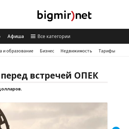
о
Афиша
Все категории
а и образование
Бизнес
Недвижимость
Тарифы
 перед встречей ОПЕК
долларов.