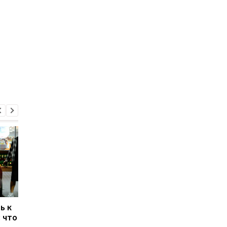
ь к
Нефть Urals дорожает
США возобновили
 что
до рекордных уровней:
санкции против