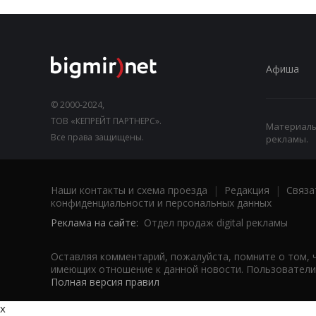
Афиша
© 2000-2024,
ТОВ «КЕПРЕЙТ ПАРТНЕРС».
Материалы,
Все права защищены.
рекламы.
Наши контакты и схема проезда
|
Редакция
|
Связа
конфиденциальности и персональных данных
Реклама на сайте:
Отдел продаж digital рекламы
Оставляя комментарий, пожалуйста, помните о том, 
имеющих отношение к данной новости. Пользователи,
Полная версия правил
x