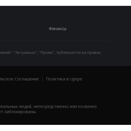
Финансы
аний", "Актуально", "Промо", публикуются на правах
льское Соглашение
|
Политика в сфере
реальных людей, непосредственно или косвенно
ут заблокированы.