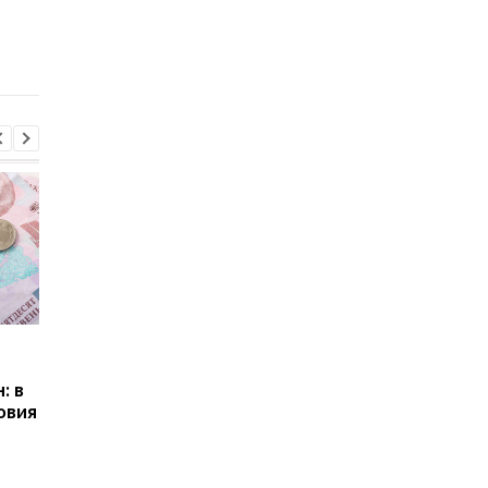
как конфликт на
российской нефти
Ближнем Востоке
после окончания
повлиял на доходы
отсрочки
России
Пенсии для украинцев в
Банки усилили
Польше: кто может
контроль переводов:
: в
получать выплаты
какие операции мог
овия
заблокировать карт