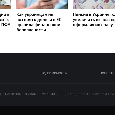
дии в
Как украинцам не
Пенсия в Украине: к
рить
потерять деньги в ЕС:
увеличить выплаты,
з ПФУ
правила финансовой
оформляя их сразу
безопасности
Недвижимость
Новости
 отмеченные знаками "Реклама", "PR", "Спецпроект", "Новости комп