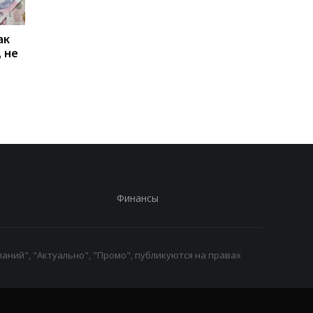
ак
Проезд по 30 грн в
Выплата 3100 грн ко
 не
Киеве: почему
Дню Независимости
работники с низкими
кому нужно подать
зарплатами уходят с
заявление в ПФУ
работы
Финансы
аний", "Актуально", "Промо", публикуются на правах