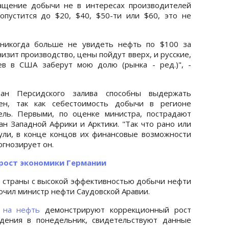
ращение добычи не в интересах производителей
опустится до $20, $40, $50-ти или $60, это не
 никогда больше не увидеть нефть по $100 за
низит производство, цены пойдут вверх, и русские,
ев в США заберут мою долю (рынка - ред.)", -
ан Персидского залива способны выдержать
н, так как себестоимость добычи в регионе
ель. Первыми, по оценке министра, пострадают
н Западной Африки и Арктики. "Так что рано или
ули, в конце концов их финансовые возможности
огнозирует он.
 рост экономики Германии
ко страны с высокой эффективностью добычи нефти
лючил министр нефти Саудовской Аравии.
на нефть
демонстрируют коррекционный рост
адения в понедельник, свидетельствуют данные