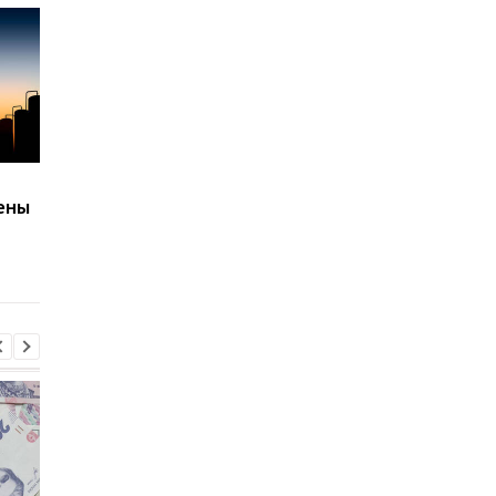
Саудовская Аравия
Страны ОПЕК
ены
поднимет цены на
договорились
нефть, – Bloomberg
увеличить добычу
нефти на 50%