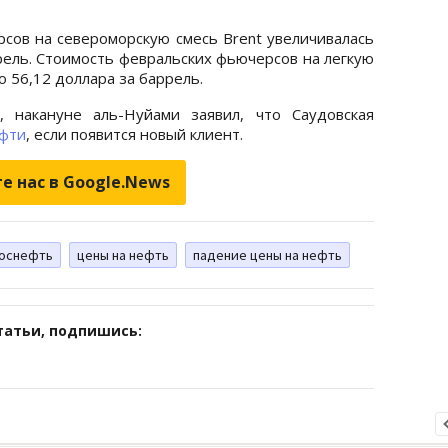
рсов на североморскую смесь Brent увеличивалась
ррель. Стоимость февральских фьючерсов на легкую
о 56,12 доллара за баррель.
, накануне аль-Нуйами заявил, что Саудовская
фти
, если появится новый клиент.
е нас в Google.News
оснефть
цены на нефть
падение цены на нефть
татьи, подпишись: