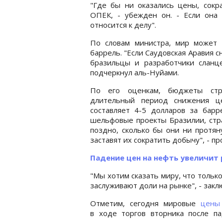
"Где бы ни оказались цены, сок
ОПЕК, - убежден он. - Если она 
относится к делу".
По словам министра, мир может
баррель. "Если Саудовская Аравия с
бразильцы и разработчики сланц
подчеркнул аль-Нуйами.
По его оценкам, бюджеты стр
длительный период снижения це
составляет 4-5 долларов за барр
шельфовые проекты Бразилии, стра
поздно, сколько бы они ни протян
заставят их сократить добычу", - пр
Падение цен на нефть увеличит
"Мы хотим сказать миру, что толь
заслуживают доли на рынке", - зак
Отметим, сегодня мировые
цены 
в ходе торгов вторника после п