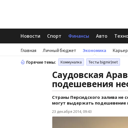
Новости
Спорт
Финансы
Авто
Техн
Главная
Личный бюджет
Экономика
Карьер
Горячие темы:
Коммуналка
Тесты bigmir)net
Саудовская Арав
подешевения неф
Страны Персидского залива не 
могут выдержать подешевение 
23 декабря 2014, 09:43