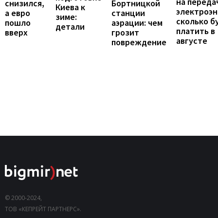
на переда
снизился,
Бортницкой
Киева к
электроэн
а евро
станции
зиме:
сколько б
пошло
аэрации: чем
детали
платить в
вверх
грозит
августе
повреждение
© 2000-2024,
ТОВ «КЕПРЕЙТ ПАРТНЕРС».