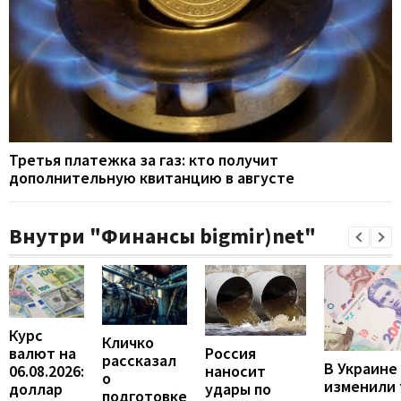
Третья платежка за газ: кто получит
дополнительную квитанцию в августе
Внутри "Финансы bigmir)net"
Курс
Кличко
валют на
Россия
рассказал
В Украине
06.08.2026:
наносит
о
изменили
доллар
удары по
подготовке