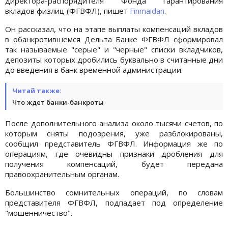
директора-распорядителя Фонда гарантирования
вкладов физлиц (ФГВФЛ), пишет
Finmaidan
.
Он рассказал, что на этапе выплаты компенсаций вкладов
в обанкротившемся Дельта Банке ФГВФЛ сформировал
так называемые "серые" и "черные" списки вкладчиков,
депозиты которых дробились буквально в считанные дни
до введения в банк временной администрации.
Читай также:
Что ждет банки-банкроты
После дополнительного анализа около тысячи счетов, по
которым сняты подозрения, уже разблокированы,
сообщил представитель ФГВФЛ. Информация же по
операциям, где очевидны признаки дробления для
получения компенсаций, будет передана
правоохранительным органам.
Большинство сомнительных операций, по словам
представителя ФГВФЛ, подпадает под определение
"мошенничество".