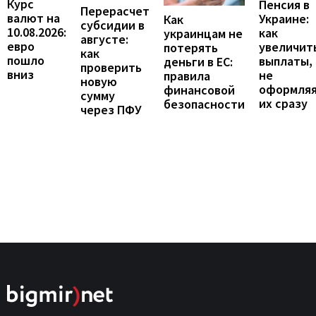
Курс
Пенсия в
Перерасчет
валют на
Украине:
Как
субсидии в
10.08.2026:
как
украинцам не
августе:
евро
увеличит
потерять
как
пошло
выплаты,
деньги в ЕС:
проверить
вниз
не
правила
новую
оформля
финансовой
сумму
их сразу
безопасности
через ПФУ