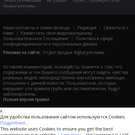
"Новости компаний", "Актуально", "Промо", публикуются на
правах рекламы.
Наши контакты и схема проезда
|
Редакция
|
Связаться с
нами
|
Разместить свои видеоматериалы
|
Пользовательское Соглашение
|
Политика в сфере
конфиденциальности и персональных данных
Реклама на сайте:
Отдел продаж digital рекламы
Оставляя комментарий, пожалуйста, помните о том, что
содержание и тон Вашего сообщения могут задеть чувства
реальных людей, непосредственно или косвенно имеющих
отношение к данной новости. Пользователи, которые
нарушают эти правила грубо или систематически, будут
заблокированы.
Полная версия правил
x
Для удобства пользования сайтом используются Cookies.
Подробнее...
This website uses Cookies to ensure you get the best
experience on our website.
Learn more...
Ознакомлен(а) / OK