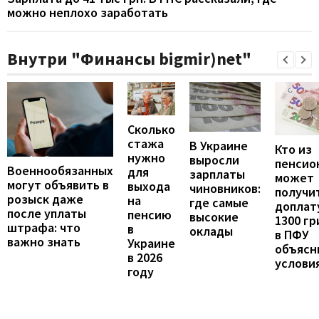
можно неплохо заработать
Внутри "Финансы bigmir)net"
Сколько
стажа
В Украине
Кто из
нужно
выросли
пенсио
Военнообязанных
для
зарплаты
может
могут объявить в
выхода
чиновников:
получи
розыск даже
на
где самые
доплат
после уплаты
пенсию
высокие
1300 гр
штрафа: что
в
оклады
в ПФУ
важно знать
Украине
объясн
в 2026
услови
году