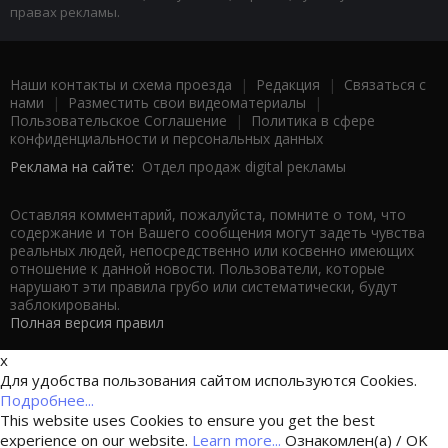
правах рекламы.
Наши контакты и схема проезда
|
Редакция
|
Связаться с
нами
|
Разместить свои видеоматериалы
|
Пользовательское Соглашение
|
Политика в сфере
конфиденциальности и персональных данных
Реклама на сайте:
Отдел продаж digital рекламы
Оставляя комментарий, пожалуйста, помните о том, что
содержание и тон Вашего сообщения могут задеть чувства
реальных людей, непосредственно или косвенно имеющих
отношение к данной новости. Пользователи, которые
нарушают эти правила грубо или систематически, будут
заблокированы.
Полная версия правил
x
Для удобства пользования сайтом используются Cookies.
Подробнее...
This website uses Cookies to ensure you get the best
experience on our website.
Learn more...
Ознакомлен(а) / OK