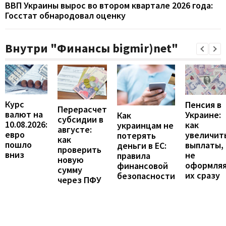
ВВП Украины вырос во втором квартале 2026 года:
Госстат обнародовал оценку
Внутри "Финансы bigmir)net"
Курс
Пенсия в
Перерасчет
валют на
Украине:
Как
субсидии в
10.08.2026:
как
украинцам не
августе:
евро
увеличит
потерять
как
пошло
выплаты,
деньги в ЕС:
проверить
вниз
не
правила
новую
оформля
финансовой
сумму
их сразу
безопасности
через ПФУ