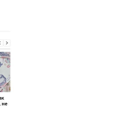
Госдолг Украины в 2025
Трамп обещает Укра
году вырос, но стал
зону свободной
дешевле и "дальше"
торговли без пошли
после войны
ак
Проезд по 30 грн в
Выплата 3100 грн ко
 не
Киеве: почему
Дню Независимости
работники с низкими
кому нужно подать
зарплатами уходят с
заявление в ПФУ
работы