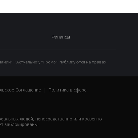
Финансы
аний", "Актуально", "Промо", публикуются на правах
льское Соглашение
|
Политика в сфере
реальных людей, непосредственно или косвенно
ут заблокированы.