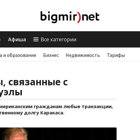
о
Афиша
Все категории
а и образование
Бизнес
Недвижимость
Тарифы
, связанные с
суэлы
американским гражданам любые транзакции,
венному долгу Каракаса.