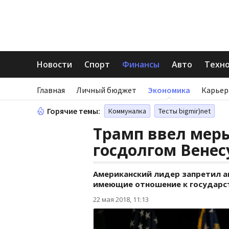
Новости
Спорт
Финансы
Авто
Техн
Главная
Личный бюджет
Экономика
Карьер
Горячие темы:
Коммуналка
Тесты bigmir)net
Трамп ввел меры
госдолгом Вене
Американский лидер запретил 
имеющие отношение к государст
22 мая 2018, 11:13