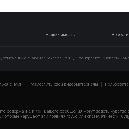
Недвижимость
Новости
 отмеченные знаками "Реклама", "PR", "Спецпроект", "Новости комп
ться с нами
|
Разместить свои видеоматериалы
|
Пользовате
что содержание и тон Вашего сообщения могут задеть чувства 
 которые нарушают эти правила грубо или систематически, буд