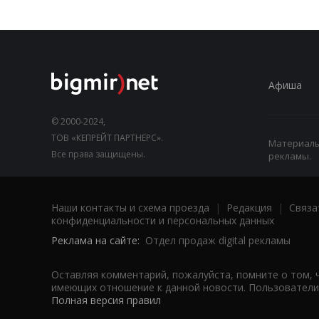
Афиша
© 2000-2024,
ТОВ «КЕПРЕЙТ ПАРТНЕРС».
Материалы,
Все права защищены.
рекламы.
Наши контакты и схема проезда
|
Редакция
|
Связа
конфиденциальности и персональных данных
Реклама на сайте:
Отдел продаж digital рекламы
Оставляя комментарий, пожалуйста, помните о том, 
имеющих отношение к данной новости. Пользователи,
Полная версия правил