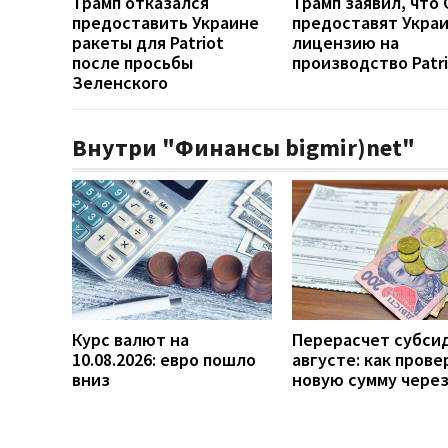
Трамп отказался
Трамп заявил, что
предоставить Украине
предоставят Укра
ракеты для Patriot
лицензию на
после просьбы
производство Patr
Зеленского
Внутри "Финансы bigmir)net"
Курс валют на
Перерасчет субси
10.08.2026: евро пошло
августе: как прове
вниз
новую сумму чере