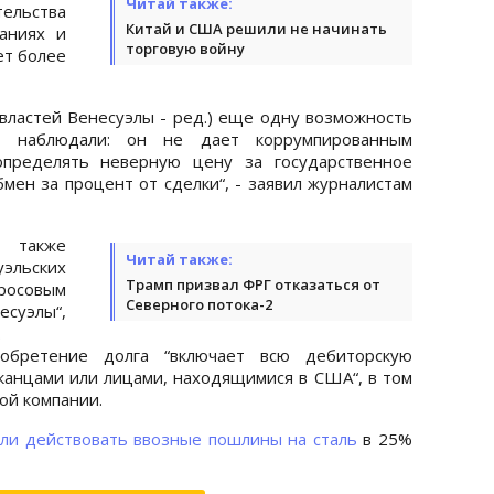
Читай также:
ельства
Китай и США решили не начинать
аниях и
торговую войну
ет более
 властей Венесуэлы - ред.) еще одну возможность
ы наблюдали: он не дает коррумпированным
пределять неверную цену за государственное
мен за процент от сделки“, - заявил журналистам
 также
Читай также:
эльских
Трамп призвал ФРГ отказаться от
росовым
Северного потока-2
уэлы“,
.
обретение долга “включает всю дебиторскую
канцами или лицами, находящимися в США“, в том
ой компании.
али действовать ввозные пошлины на сталь
в 25%