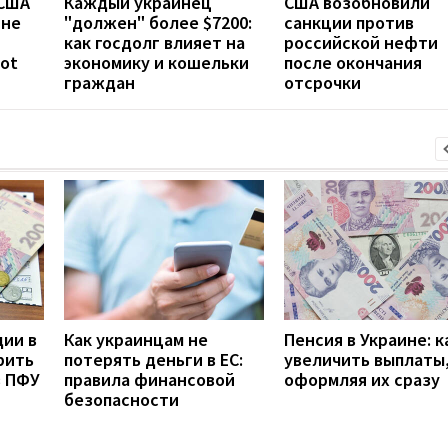
 США
Каждый украинец
США возобновили
ине
"должен" более $7200:
санкции против
как госдолг влияет на
российской нефти
iot
экономику и кошельки
после окончания
граждан
отсрочки
дии в
Как украинцам не
Пенсия в Украине: к
рить
потерять деньги в ЕС:
увеличить выплаты,
з ПФУ
правила финансовой
оформляя их сразу
безопасности