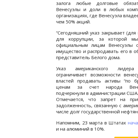
залога любые долговые обязат
Венесуэлы и доли в любых комп
организациях, где Венесуэла владе
чем 50% акций.
“Сегодняшний указ закрывает (для
для коррупции, за которой м
официальным лицам Венесуэлы о
имущество и распродавать его в об
представитель Белого дома.
Указ американского лидера
ограничивает возможности венесу
властей продавать активы “по б
ценам за счет народа Венес
подчеркнули в администрации США
Отмечается, что запрет на при
задолженность, связанную с амери
числе долг государственной нефтян
Напомним, 23 марта в Штатах
нач
и на алюминий в 10%.