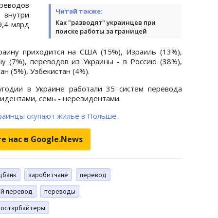
реводов
Читай также:
 внутри
Как "разводят" украинцев при
9,4 млрд
поиске работы за границей
аину приходится на США (15%), Израиль (13%),
у (7%), переводов из Украины - в Россию (38%),
ан (5%), Узбекистан (4%).
угодии в Украине работали 35 систем перевода
зидентами, семь - нерезидентами.
раинцы скупают жилье в Польше
.
е нас в Google.News
цбанк
заробитчане
перевод
й перевод
переводы
остарбайтеры