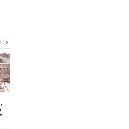
73% украинцев не
Зарплаты в Украине 
,
хватает денег до
2026 году вырастут
а
зарплаты: инфляция
более чем на 11% —
м
съедает доходы
прогноз НБУ