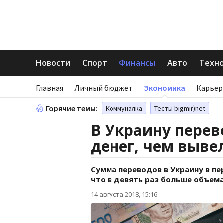
Новости
Спорт
Финансы
Авто
Техн
Главная
Личный бюджет
Экономика
Карьер
Горячие темы:
Коммуналка
Тесты bigmir)net
В Украину перев
денег, чем выве
Сумма переводов в Украину в пе
что в девять раз больше объема
14 августа 2018, 15:16