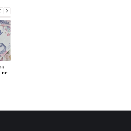
ак
Проезд по 30 грн в
Выплата 3100 грн ко
 не
Киеве: почему
Дню Независимости
работники с низкими
кому нужно подать
зарплатами уходят с
заявление в ПФУ
работы