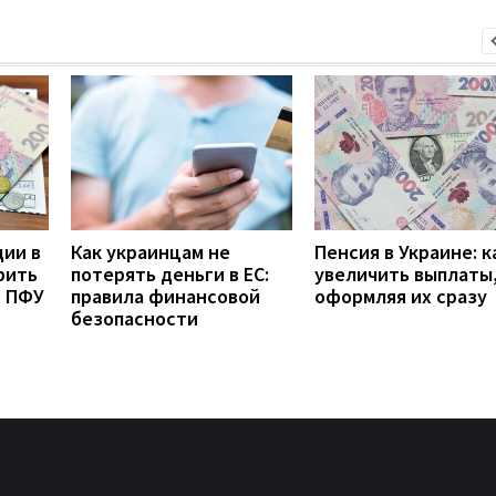
дии в
Как украинцам не
Пенсия в Украине: к
рить
потерять деньги в ЕС:
увеличить выплаты,
з ПФУ
правила финансовой
оформляя их сразу
безопасности