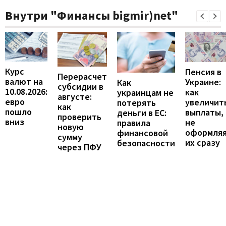
Внутри "Финансы bigmir)net"
Курс
Пенсия в
Перерасчет
валют на
Украине:
Как
субсидии в
10.08.2026:
как
украинцам не
августе:
евро
увеличит
потерять
как
пошло
выплаты,
деньги в ЕС:
проверить
вниз
не
правила
новую
оформля
финансовой
сумму
их сразу
безопасности
через ПФУ