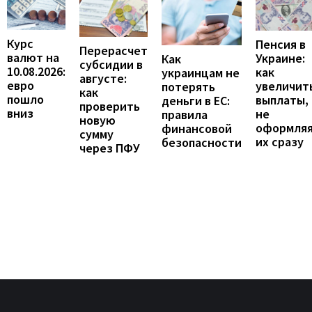
Курс
Пенсия в
Перерасчет
валют на
Украине:
Как
субсидии в
10.08.2026:
как
украинцам не
августе:
евро
увеличит
потерять
как
пошло
выплаты,
деньги в ЕС:
проверить
вниз
не
правила
новую
оформля
финансовой
сумму
их сразу
безопасности
через ПФУ