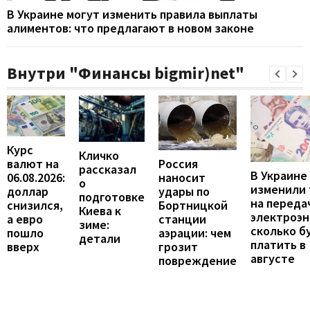
В Украине могут изменить правила выплаты
алиментов: что предлагают в новом законе
Внутри "Финансы bigmir)net"
Курс
Кличко
валют на
Россия
рассказал
В Украине
06.08.2026:
наносит
о
изменили
доллар
удары по
подготовке
на переда
снизился,
Бортницкой
Киева к
электроэн
а евро
станции
зиме:
сколько б
пошло
аэрации: чем
детали
платить в
вверх
грозит
августе
повреждение