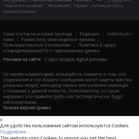
"Новости компаний", "Актуально", "Промо", публикуются на
правах рекламы.
Наши контакты и схема проезда
|
Редакция
|
Связаться с
нами
|
Разместить свои видеоматериалы
|
Пользовательское Соглашение
|
Политика в сфере
конфиденциальности и персональных данных
Реклама на сайте:
Отдел продаж digital рекламы
Оставляя комментарий, пожалуйста, помните о том, что
содержание и тон Вашего сообщения могут задеть чувства
реальных людей, непосредственно или косвенно имеющих
отношение к данной новости. Пользователи, которые
нарушают эти правила грубо или систематически, будут
заблокированы.
Полная версия правил
x
Для удобства пользования сайтом используются Cookies.
Подробнее...
This website uses Cookies to ensure you get the best