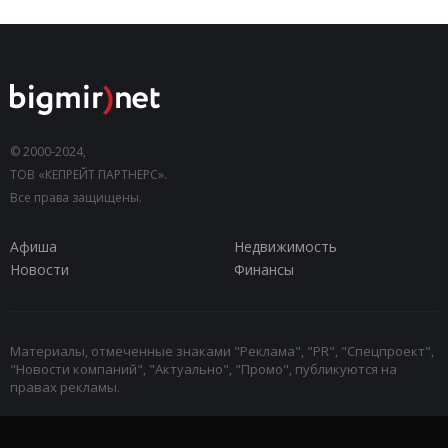
© 2000-2024,
ТОВ «КЕПРЕЙТ ПАРТНЕРС».
Все права защищены.
Афиша
Недвижимость
Новости
Финансы
Материалы, отмеченные знаками "Реклама", "PR", "Спецпроект",
"Новости компаний", "Актуально", "Промо", публикуются на
правах рекламы.