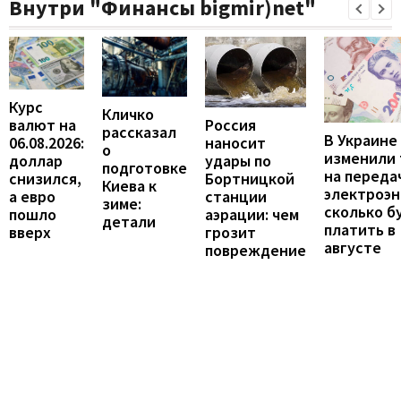
Внутри "Финансы bigmir)net"
Курс
Кличко
валют на
Россия
рассказал
В Украине
06.08.2026:
наносит
о
изменили
доллар
удары по
подготовке
на переда
снизился,
Бортницкой
Киева к
электроэн
а евро
станции
зиме:
сколько б
пошло
аэрации: чем
детали
платить в
вверх
грозит
августе
повреждение