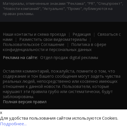
Материалы, отмеченные знаками "Реклама", "PR", "Спецпроект",
"Новости компаний", "Актуально", "Промо", публикуются на
правах рекламы.
Наши контакты и схема проезда
|
Редакция
|
Связаться с
нами
|
Разместить свои видеоматериалы
|
Пользовательское Соглашение
|
Политика в сфере
конфиденциальности и персональных данных
Реклама на сайте:
Отдел продаж digital рекламы
Оставляя комментарий, пожалуйста, помните о том, что
содержание и тон Вашего сообщения могут задеть чувства
реальных людей, непосредственно или косвенно имеющих
отношение к данной новости. Пользователи, которые
нарушают эти правила грубо или систематически, будут
заблокированы.
Полная версия правил
x
Для удобства пользования сайтом используются Cookies.
Подробнее...