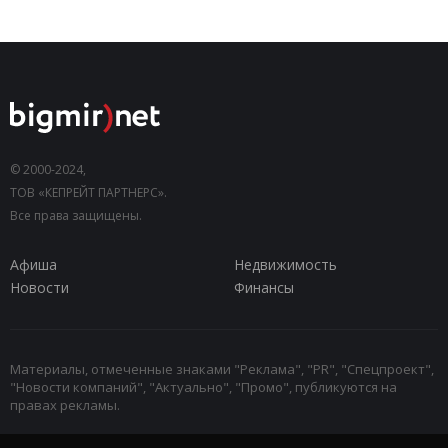
© 2000-2024,
ТОВ «КЕПРЕЙТ ПАРТНЕРС».
Все права защищены.
Афиша
Недвижимость
Новости
Финансы
Материалы, отмеченные знаками "Реклама", "PR", "Спецпроект",
"Новости компаний", "Актуально", "Промо", публикуются на
правах рекламы.