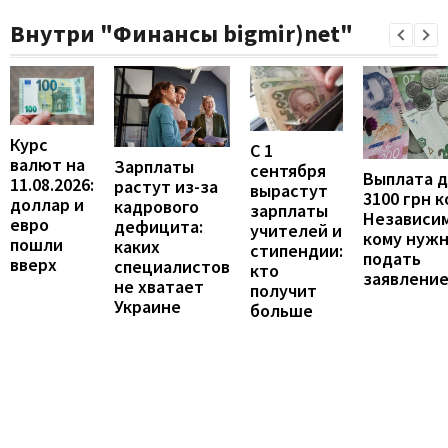
Внутри "Финансы bigmir)net"
Курс
С 1
валют на
Зарплаты
сентября
Выплата 
11.08.2026:
растут из-за
вырастут
3100 грн 
доллар и
кадрового
зарплаты
Независим
евро
дефицита:
учителей и
кому нуж
пошли
каких
стипендии:
подать
вверх
специалистов
кто
заявлени
не хватает
получит
Украине
больше