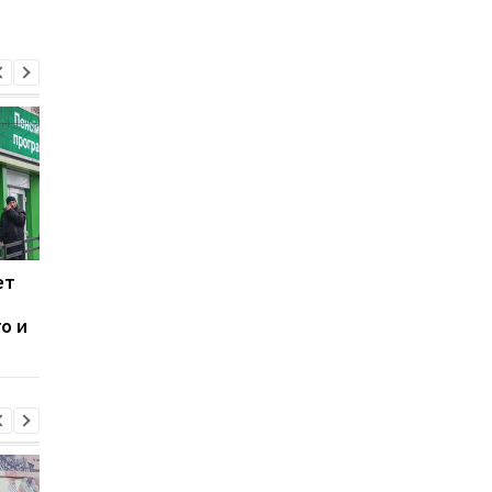
ет
Перерегистрация
Суд в Гааге отменил
недвижимости в
арест части активов
о и
Украине: что нужно
"Газпрома" в
знать владельцам
Нидерландах