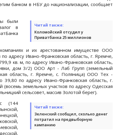
этим банком в НБУ до национализации, сообщает
вы были
Читай также:
залог в
Коломойский отсудил у
ватБанка
Приватбанка 25 миллионов
х компаниях и их арестованном имуществе ООО
 по адресу Ивано-Франковская область, г. Яремче,
99,9 кв. м, по адресу Ивано-Франковская область,
Щивки, дом 3/2) ООО Арт - Лаб Групп (земельный
кая область, г. Яремче, с. Поляница) ООО Тех -
 39,80 по адресу Ивано-Франковская область, г.
й (восемь земельных участков по адресу Одесская
льницкий сельсовет, массив Золотой берег).
с (144
Читай также:
ынской,
Зеленский сообщил, сколько денег
цкой,
потратил на предвыборную
вской,
кампанию
евской,
десской,