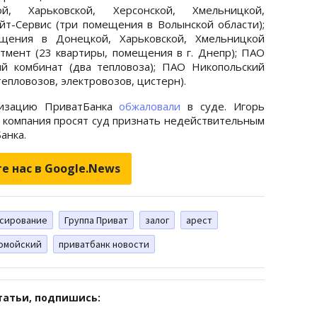
ой, Харьковской, Херсонской, Хмельницкой,
йт-Сервис (три помещения в Волынской области);
щения в Донецкой, Харьковской, Хмельницкой
тмент (23 квартиры, помещения в г. Днепр); ПАО
ый комбинат (два тепловоза); ПАО Никопольский
епловозов, электровозов, цистерн).
лизацию ПриватБанка
обжаловали
в суде. Игорь
 компания просят суд признать недействительным
анка.
е нас в Google.News
сирование
Группа Приват
залог
арест
ломойский
приватбанк новости
татьи, подпишись: