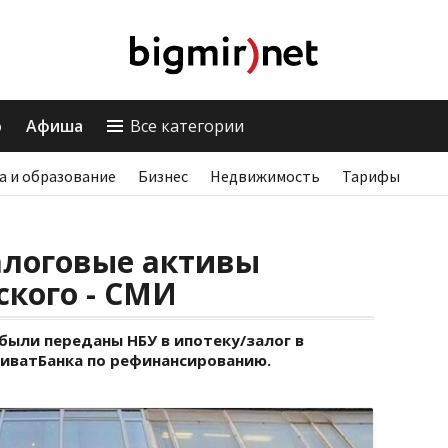
о
Афиша
Все категории
а и образование
Бизнес
Недвижимость
Тарифы
алоговые активы
кого - СМИ
были переданы НБУ в ипотеку/залог в
риватБанка по рефинансированию.