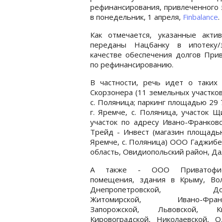
рефинансирования, привлеченного 
в понедельник, 1 апреля,
Finbalance
.
Как отмечается, указанные акти
переданы Нацбанку в ипотеку/
качестве обеспечения долгов При
по рефинансированию.
В частности, речь идет о таки
Скорзонера (11 земельных участков
с. Поляница; паркинг площадью 29 7
г. Яремче, с. Поляница, участок 
участок по адресу Ивано-Франковс
Трейд - Инвест (магазин площадью
Яремче, с. Поляница) ООО Гаджибе
область, Овидиопольский район, Да
А также - ООО Приватофи
помещения, здания в Крыму, Вол
Днепропетровской, Доне
Житомирской, Ивано-Франко
Запорожской, Львовской, Ки
Кировоградской, Николаевской, О