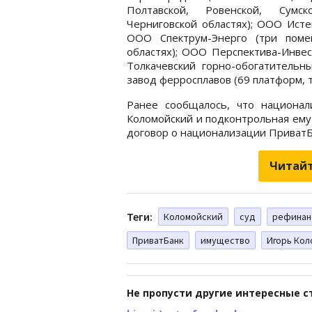
Полтавской, Ровенской, Сумск
Черниговской областях); ООО Исте
ООО Спектрум-Энерго (три поме
областях); ООО Перспектива-Инвес
Толкачевский горно-обогатительн
завод ферросплавов (69 платформ, т
Ранее сообщалось, что национа
Коломойский и подконтрольная ему
договор о национализации ПриватБ
Читайт
Теги:
Коломойский
суд
рефинан
ПриватБанк
имущество
Игорь Ко
Не пропусти другие интересные с