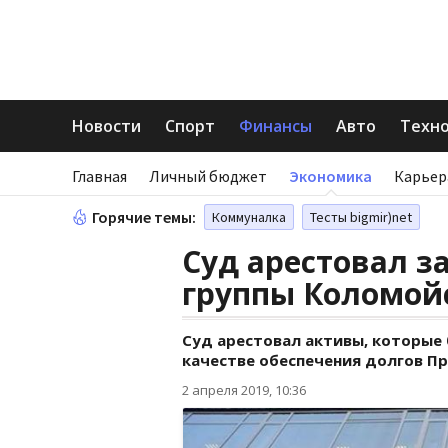
Новости
Спорт
Финансы
Авто
Техн
Главная
Личный бюджет
Экономика
Карьер
Горячие темы:
Коммуналка
Тесты bigmir)net
Суд арестовал з
группы Коломойс
Суд арестовал активы, которые 
качестве обеспечения долгов П
2 апреля 2019, 10:36