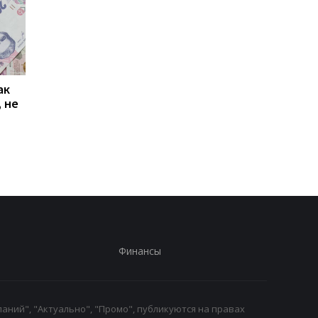
ак
Проезд по 30 грн в
Выплата 3100 грн ко
 не
Киеве: почему
Дню Независимости
работники с низкими
кому нужно подать
зарплатами уходят с
заявление в ПФУ
работы
Финансы
аний", "Актуально", "Промо", публикуются на правах