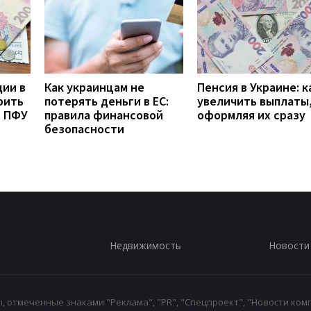
дии в
Как украинцам не
Пенсия в Украине: к
рить
потерять деньги в ЕС:
увеличить выплаты,
з ПФУ
правила финансовой
оформляя их сразу
безопасности
Недвижимость
Новости
 отмеченные знаками "Реклама", "PR", "Спецпроект", "Новости комп